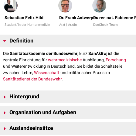
Sebastian Felix Hild
Dr. Frank Antwerpes
Dr. rer. nat. Fabienne
Student/in der Humanmedizin
Arzt | Ärztin
DocCheck Team
Definition
Die
Sanitätsakademie der Bundeswehr
, kurz
SanAkBw,
ist die
zentrale Einrichtung für
wehrmedizinische
Ausbildung,
Forschung
und Weiterentwicklung in Deutschland. Sie bildet die Schaltstelle
zwischen Lehre,
Wissenschaft
und militärischer Praxis im
Sanitätsdienst der Bundeswehr
.
Hintergrund
Die Sanitätsakademie der Bundeswehr in München geht auf frühe
Organisation und Aufgaben
militärärztliche Ausbildungsstätten wie die 1795 in Berlin gegründete
„Pépinière“ zurück. Nach dem Zweiten Weltkrieg wurde 1956 die
Die Sanitätsakademie erfüllt mehrere Kernaufgaben:
Sanitätstruppenschule des Heeres in Degerndorf am Inn ins Leben
Auslandseinsätze
Ausbildung und Weiterbildung
gerufen, ein Jahr später erfolgte der Umzug nach München. 1959 erhielt