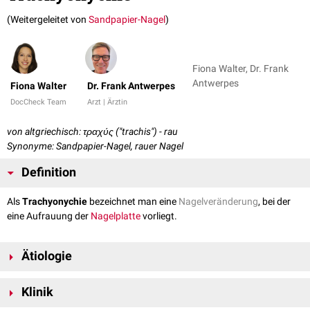
(Weitergeleitet von
Sandpapier-Nagel
)
Fiona Walter, Dr. Frank
Antwerpes
Fiona Walter
Dr. Frank Antwerpes
DocCheck Team
Arzt | Ärztin
von altgriechisch: τραχύς ("trachis") - rau
Synonyme: Sandpapier-Nagel, rauer Nagel
Definition
Als
Trachyonychie
bezeichnet man eine
Nagelveränderung
, bei der
eine Aufrauung der
Nagelplatte
vorliegt.
Ätiologie
Die Trachyonychie kann durch eine permanente
chemische
oder
Klinik
traumatische
Reizung des Nagels ausgelöst werden oder im Rahmen
von verschiedenen
Hauterkrankungen
auftreten. Häufige assoziierte