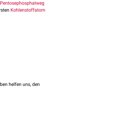
Pentosephosphatweg
rsten
Kohlenstoffatom
Pentosephosphatweges
tosephosphatweges dient
kül wird der spätere
ben helfen uns, den