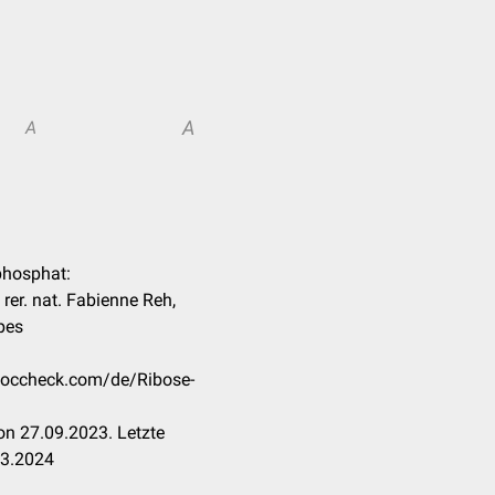
A
A
-phosphat:
 rer. nat. Fabienne Reh,
pes
.doccheck.com/de/Ribose-
n 27.09.2023. Letzte
03.2024