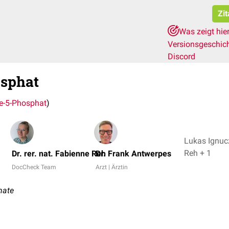
Zit
Was zeigt hie
Versionsgeschic
Discord
osphat
e-5-Phosphat
)
Lukas Ignucz
Reh + 1
Dr. rer. nat. Fabienne Reh
Dr. Frank Antwerpes
DocCheck Team
Arzt | Ärztin
hate