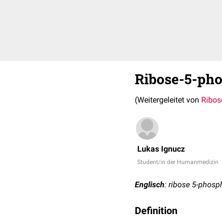
Ribose-5-ph
(Weitergeleitet von
Ribos
Lukas Ignucz
Student/in der Humanmedizin
Englisch
: ribose 5-phosp
Definition