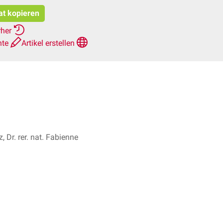
at kopieren
rher
hte
Artikel erstellen
, Dr. rer. nat. Fabienne