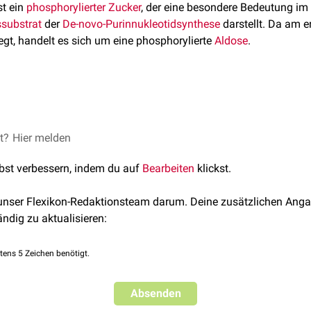
st ein
phosphorylierter
Zucker
, der eine besondere Bedeutung im
substrat
der
De-novo-Purinnukleotidsynthese
darstellt. Da am e
egt, handelt es sich um eine phosphorylierte
Aldose
.
at die
Summenformel
C
H
O
P und entsteht im Rahmen des 
5
11
8
bose-5-phosphat-Isomerase
aus
Ribulose-5-phosphat
. Der Pen
on
NADPH
und Ribose-5-phosphat.
et?
chemie und Pathobiochemie, 9. Auflage, Springer Verlag
Hier melden
d für die Purinnukleotidsynthese benötigt, bei der zuerst ein
lbst verbessern, indem du auf
Bearbeiten
klickst.
phat
(PRPP) durch die
PRPP-Synthetase
entsteht. Am PRPP-Mole
 unser Flexikon-Redaktionsteam darum. Deine zusätzlichen Anga
ändig zu aktualisieren:
tens 5 Zeichen benötigt.
Absenden