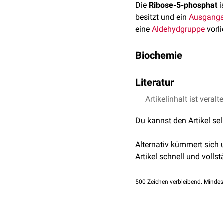
Die
Ribose-5-phosphat
i
besitzt und ein
Ausgangs
eine
Aldehydgruppe
vorli
Biochemie
Die Ribose-5-phosphat h
Literatur
durch die
Katalyse
der
Ri
primär der Gewinnung v
Artikelinhalt ist veralt
Löffler/Petrides: Bio
Die Ribose-5-phosphat wir
Du kannst den Artikel se
Phosphoribosylpyrophos
Purin
-Ring
synthetisiert
.
Alternativ kümmert sich
Artikel schnell und vollst
500
Zeichen verbleibend. Mindes