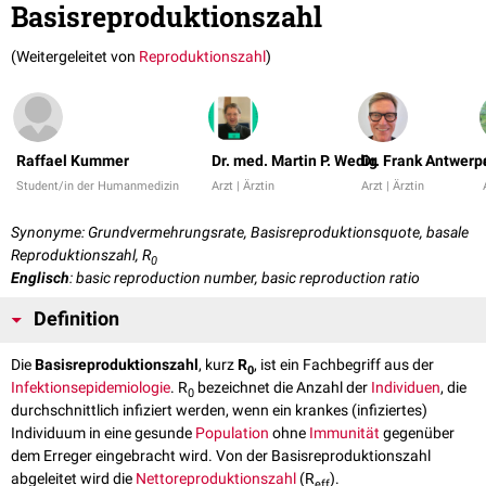
Basisreproduktionszahl
(Weitergeleitet von
Reproduktionszahl
)
Raffael Kummer
Dr. med. Martin P. Wedig
Dr. Frank Antwerp
Student/in der Humanmedizin
Arzt | Ärztin
Arzt | Ärztin
Synonyme: Grundvermehrungsrate, Basisreproduktionsquote, basale
Reproduktionszahl, R
0
Englisch
: basic reproduction number, basic reproduction ratio
Definition
Die
Basisreproduktionszahl
, kurz
R
, ist ein Fachbegriff aus der
0
Infektionsepidemiologie
. R
bezeichnet die Anzahl der
Individuen
, die
0
durchschnittlich infiziert werden, wenn ein krankes (infiziertes)
Individuum in eine gesunde
Population
ohne
Immunität
gegenüber
dem Erreger eingebracht wird. Von der Basisreproduktionszahl
abgeleitet wird die
Nettoreproduktionszahl
(R
).
eff