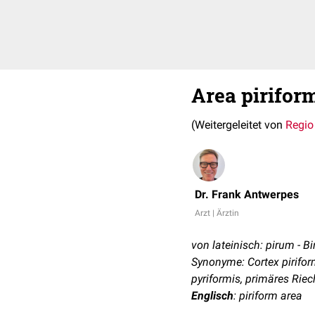
Area pirifor
(Weitergeleitet von
Regio
Dr. Frank Antwerpes
Arzt | Ärztin
von lateinisch: pirum - Bi
Synonyme: Cortex piriform
pyriformis, primäres Riec
Englisch
: piriform area