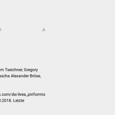
A
A
am Tseichner, Gregory
ascha Alexander Bröse,
ck.com/de/Area_piriformis
.2018. Letzte