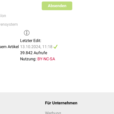
nsfasern
aus anderen Hirngregionen und anderen Teilen der Area
Absenden
 befindet sich der
Nucleus endopiriformis
, der auch als Schicht I
lon
Input vom Bulbus olfactorius und wird von multipolaren Neuronen
vensystem
Letzter Edit:
sem Artikel
13.10.2024, 11:18
39.842 Aufrufe
Nutzung:
BY-NC-SA
Für Unternehmen
Werbung