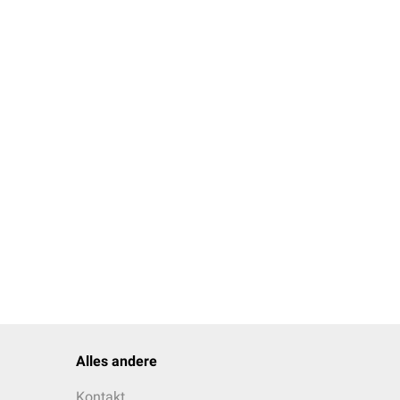
 piriformis
V bezeichnet wird. Er
 dominiert.
Alles andere
Kontakt