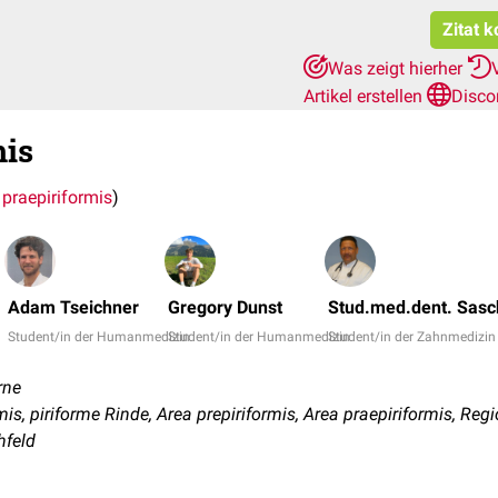
Zitat 
Was zeigt hierher
Artikel erstellen
Disco
mis
 praepiriformis
)
Adam Tseichner
Gregory Dunst
Stud.med.dent. Sasc
Student/in der Humanmedizin
Student/in der Humanmedizin
Student/in der Zahnmedizin
rne
is, piriforme Rinde, Area prepiriformis, Area praepiriformis, Regi
hfeld