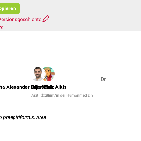
kopieren
Versionsgeschichte
rd
Dr.
Frank
ha Alexander Bröse
Bijan Fink
Deniz Alkis
Antwerpes,
Arzt | Ärztin
Student/in der Humanmedizin
Adam
Tseichner
+ 4
o praepiriformis, Area