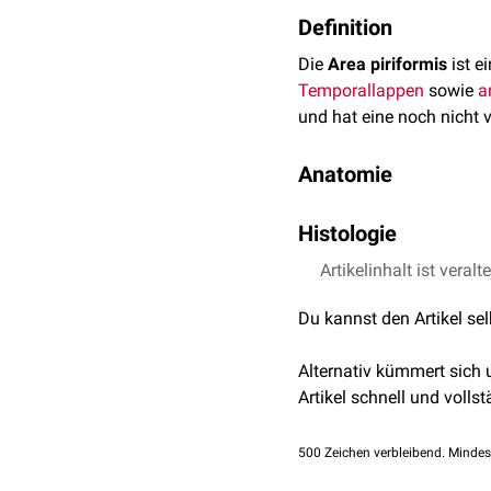
Definition
Die
Area piriformis
ist e
Temporallappen
sowie
a
und hat eine noch nicht 
Anatomie
Die Area piriformis ist a
Histologie
olfaktorischen Cortex, de
topografisch in drei Unte
Histologisch wird die Are
Artikelinhalt ist veralt
Area piriformis anteri
Die oberflächliche Zell
Du kannst den Artikel se
Area piriformis media
oberflächlichen Layer
Area piriformis poster
einem tieferen Layer 
Alternativ kümmert sich
ipsilateralen
Nucleus 
Der
Gyrus ambiens
, der
G
Artikel schnell und vollst
Die darunter liegende 
Bestandteile der Area pir
pyramidenförmige Ze
500
Zeichen verbleibend. Mindes
Zellen
.
Die dritte Schicht (S