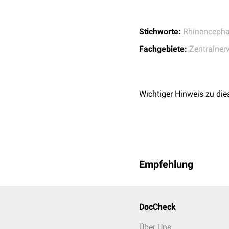
zahlreiche
Assoziatio
Unter der dritten Schicht
Stichworte:
Rhinencepha
enthält keinen direkten 
Fachgebiete:
Zentralner
Wichtiger Hinweis zu die
Empfehlung
DocCheck
Über Uns