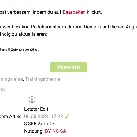
lbst verbessern, indem du auf
Bearbeiten
klickst.
ohen psychophysischen
Ermüdung
, die eine anschließende voll
 unser Flexikon-Redaktionsteam darum. Deine zusätzlichen Anga
ungen
ändig zu aktualisieren:
chniken
ning
tens 5 Zeichen benötigt.
nem hohen Ermüdungsgrad
ing
ttleren Ermüdungsgrad, die mit einer
Absenden
lohnenden Pause
einherg
dauer
iningslehre
,
Trainingstheorie
 mit einem hohen
anaeroben
Anteil
zin
eringen Ermüdungsgrad
Letzter Edit:
en im
aeroben
Bereich
sem Artikel
06.05.2024, 17:23
3.365 Aufrufe
Nutzung:
BY-NC-SA