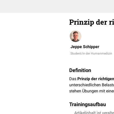
Prinzip der r
Jeppe Schipper
Student/in der Humanmedizin
Definition
Das
Prinzip der richtige
unterschiedlichen Bela
stehen Übungen mit ein
Trainingsaufbau
Das Training ist wie folg
Artikelinhalt ist veralt