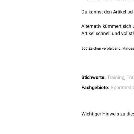
Aufwärmen
Du kannst den Artikel se
Übungen mit einer h
benötigen, z.B.
Alternativ kümmert sich
Koordinationsüb
Artikel schnell und vollst
Erlernen neuer Te
Schnelligkeitstrai
500
Zeichen verbleibend. Mindes
Kraftübungen mit ei
Maximalkrafttrain
Übungen mit einem mi
Schnelligkeitsaus
Stichworte:
Training
,
Tra
Kraftausdauer
Ausdauerübungen
Fachgebiete:
Sportmedi
Intervallmethode
Übungen mit einem g
Ausdauerleistung
Wichtiger Hinweis zu die
Dauermethode
Abwärmen