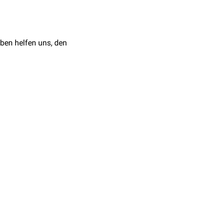
ständige
Regeneration
ben helfen uns, den
ehen