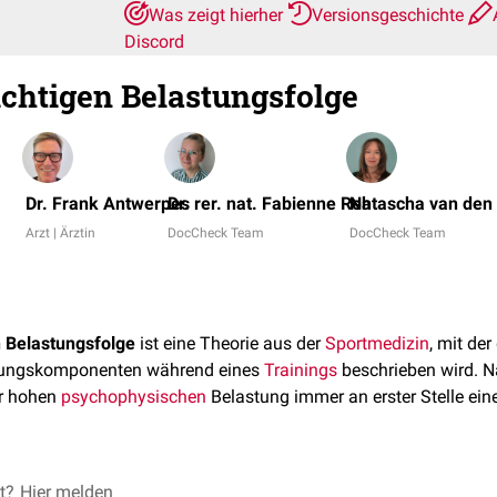
Was zeigt hierher
Versionsgeschichte
Discord
ichtigen Belastungsfolge
Dr. Frank Antwerpes
Dr. rer. nat. Fabienne Reh
Natascha van den 
Arzt | Ärztin
DocCheck Team
DocCheck Team
n Belastungsfolge
ist eine Theorie aus der
Sportmedizin
, mit de
stungskomponenten während eines
Trainings
beschrieben wird. N
er hohen
psychophysischen
Belastung immer an erster Stelle ein
t aufgebaut:
et?
Hier melden