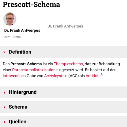
Prescott-Schema
Dr. Frank Antwerpes
Dr. Frank Antwerpes
Arzt | Ärztin
Definition
Das
Prescott-Schema
ist ein
Therapieschema
, das zur Behandlung
einer
Paracetamolintoxikation
eingesetzt wird. Es basiert auf der
[
1
]
intravenösen
Gabe von
Acetylcystein
(ACC) als
Antidot
.
Hintergrund
Acetylcystein induziert als
SH-Gruppendonator
die
Glutathionsynthese
Schema
und fördert dadurch die Entgiftung von
NAPQI
, einem toxischen
Metaboliten von
Paracetamol
.
Schritt
Dauer
ACC-Dosierung
Hinweis: Diese Dosierungsangaben können Fehler enthalten.
Quellen
Ausschlaggebend ist die Dosierungsempfehlung in der