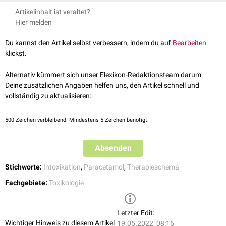
↑
K. Faber, C. Reichert, Ch. Rauber‐Lüthy: Paracetamolvergiftung:
150 mg/
kgKG
in 200 ml 5-%iger
Herstellerinformation
.
Artikelinhalt ist veraltet?
15 bis 60
Wiederholte Einnahme ToxInfo Suisse, Stand Mai 2013, abgerufen
1 (Bolus)
Glukoselösung
(G5) oder 0,9-%iger
Mögliche
Nebenwirkung
einer ACC-Infusion sind
anaphylaktische
Hier melden
min
am 18.5.2022
Kochsalzlösung
(NaCl)
Reaktionen
mit
Exanthem
,
Juckreiz
,
Erbrechen
,
Flush
,
Dyspnoe
und
Blutdruckabfall
Du kannst den Artikel selbst verbessern, indem du auf
.
Bearbeiten
50 mg/kgKG in 500 ml G5 oder NaCl
klickst.
2
4 Stunden
(12,5 mg/kg/h)
Alternativ kümmert sich unser Flexikon-Redaktionsteam darum.
16
100 mg/kgKG in 1.000 ml G5 oder NaCl
Deine zusätzlichen Angaben helfen uns, den Artikel schnell und
3
Stunden
(6,25 mg/kg/h)
vollständig zu aktualisieren:
500
Zeichen verbleibend. Mindestens 5 Zeichen benötigt.
Absenden
Stichworte:
Intoxikation
,
Paracetamol
,
Therapieschema
Fachgebiete:
Toxikologie
Letzter Edit:
Wichtiger Hinweis zu diesem Artikel
19.05.2022, 08:16