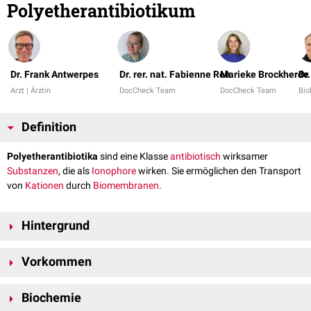
Polyetherantibiotikum
Dr. Frank Antwerpes
Dr. rer. nat. Fabienne Reh
Marieke Brockherde
Dr
Arzt | Ärztin
DocCheck Team
DocCheck Team
Bio
Definition
Polyetherantibiotika
sind eine Klasse
antibiotisch
wirksamer
Substanzen
, die als
Ionophore
wirken. Sie ermöglichen den Transport
von
Kationen
durch
Biomembranen
.
Hintergrund
Polyetherantibiotika sind
amphiphile
Antibiotika, die
zelluläre
Vorkommen
Ionengradienten
beeinflussen, indem sie den elektroneutralen
transmembranären
Austausch von
Ionen
und
Protonen
entlang
Natürliche Polyether-Ionophore werden u.a. von
Streptomyceten
wie
bestehender
Konzentrationsgradienten
stören.
Biochemie
Streptoverticillium
sowie von
Actinomadura
und
Dactylosporangium