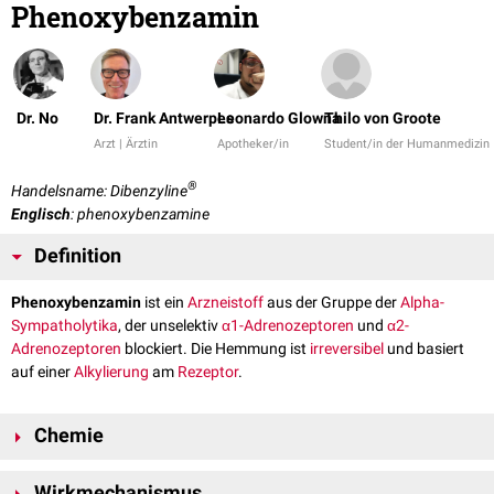
Phenoxybenzamin
Dr. No
Dr. Frank Antwerpes
Leonardo Glowna
Thilo von Groote
Arzt | Ärztin
Apotheker/in
Student/in der Humanmedizin
®
Handelsname: Dibenzyline
Englisch
: phenoxybenzamine
Definition
Phenoxybenzamin
ist ein
Arzneistoff
aus der Gruppe der
Alpha-
Sympatholytika
, der unselektiv
α1-Adrenozeptoren
und
α2-
Adrenozeptoren
blockiert. Die Hemmung ist
irreversibel
und basiert
auf einer
Alkylierung
am
Rezeptor
.
Chemie
Die chemische Bezeichnung (
IUPAC-Name
) von Phenoxybenzamin ist
Wirkmechanismus