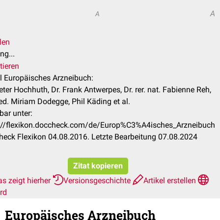
A
A
len
ng...
tieren
el Europäisches Arzneibuch:
ieter Hochhuth, Dr. Frank Antwerpes, Dr. rer. nat. Fabienne Reh,
ed. Miriam Dodegge, Phil Käding et al.
bar unter:
://flexikon.doccheck.com/de/Europ%C3%A4isches_Arzneibuch
eck Flexikon 04.08.2016. Letzte Bearbeitung 07.08.2024
Zitat kopieren
s zeigt hierher
Versionsgeschichte
Artikel erstellen
rd
Europäisches Arzneibuch