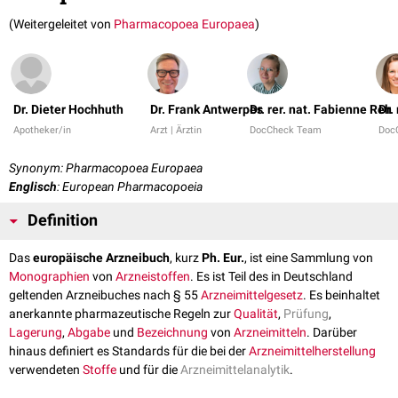
(Weitergeleitet von
Pharmacopoea Europaea
)
Dr. Dieter Hochhuth
Dr. Frank Antwerpes
Dr. rer. nat. Fabienne Reh
Dr.
Apotheker/in
Arzt | Ärztin
DocCheck Team
Doc
Synonym: Pharmacopoea Europaea
Englisch
: European Pharmacopoeia
Definition
Das
europäische Arzneibuch
, kurz
Ph. Eur.
, ist eine Sammlung von
Monographien
von
Arzneistoffen
. Es ist Teil des in Deutschland
geltenden Arzneibuches nach § 55
Arzneimittelgesetz
. Es beinhaltet
anerkannte pharmazeutische Regeln zur
Qualität
,
Prüfung
,
Lagerung
,
Abgabe
und
Bezeichnung
von
Arzneimitteln
. Darüber
hinaus definiert es Standards für die bei der
Arzneimittelherstellung
verwendeten
Stoffe
und für die
Arzneimittelanalytik
.