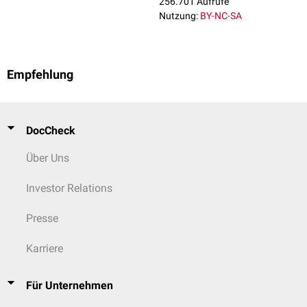
256.701 Aufrufe
Nutzung:
BY-NC-SA
Empfehlung
DocCheck
Über Uns
Histologisches Präparat des Ileums mit Peyer-Plaque, RF/HE-Färbung
Investor Relations
Presse
Karriere
Für Unternehmen