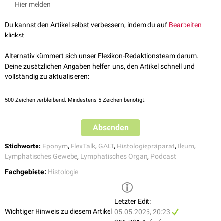
Hier melden
Du kannst den Artikel selbst verbessern, indem du auf
Bearbeiten
FlexTalk – Auf verschlungenen
klickst.
Wegen: Der Dünndarm
Alternativ kümmert sich unser Flexikon-Redaktionsteam darum.
Deine zusätzlichen Angaben helfen uns, den Artikel schnell und
vollständig zu aktualisieren:
500
Zeichen verbleibend. Mindestens 5 Zeichen benötigt.
Peyersch'e Plaques in autolytischer Schleimhaut
Absenden
Stichworte:
Eponym
,
FlexTalk
,
GALT
,
Histologiepräparat
,
Ileum
,
Lymphatisches Gewebe
,
Lymphatisches Organ
,
Podcast
Histologisches Präparat des Ileums mit Peyer-Plaque
Fachgebiete:
Histologie
Letzter Edit:
Wichtiger Hinweis zu diesem Artikel
05.05.2026, 20:23