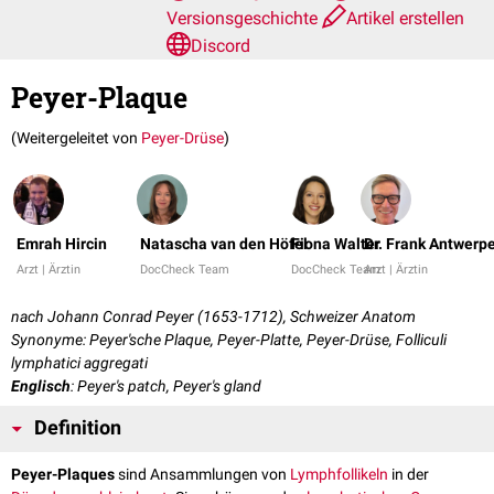
Versionsgeschichte
Artikel erstellen
Discord
Peyer-Plaque
(Weitergeleitet von
Peyer-Drüse
)
Emrah Hircin
Natascha van den Höfel
Fiona Walter
Dr. Frank Antwerp
Arzt | Ärztin
DocCheck Team
DocCheck Team
Arzt | Ärztin
nach Johann Conrad Peyer (1653-1712), Schweizer Anatom
Synonyme: Peyer'sche Plaque, Peyer-Platte, Peyer-Drüse, Folliculi
lymphatici aggregati
Englisch
: Peyer's patch, Peyer's gland
Definition
Peyer-Plaques
sind Ansammlungen von
Lymphfollikeln
in der