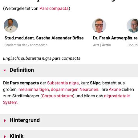
(Weitergeleitet von
Pars compacta
)
Stud.med.dent. Sascha Alexander Bröse
Dr. Frank Antwerpes
Dr. r
Student/in der Zahnmedizin
Arzt | Ärztin
DocCh
Englisch: substantia nigra pars compacta
Definition
Die
Pars compacta
der
Substantia nigra
, kurz
SNpc
, besteht aus
großen,
melaninhaltigen
,
dopaminergen
Neuronen
. Ihre
Axone
ziehen
zum Streifenkörper (
Corpus striatum
) und bilden das
nigrostriatale
System
.
Hintergrund
Die Pars compacta entsendet dopaminerge Projektionen zum Corpus
Klinik
striatum, zum
Putamen
und zum
Nucleus caudatus
. Innerhalb des