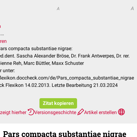
A
A
n
..
eren
 Pars compacta substantiae nigrae:
.dent. Sascha Alexander Bröse, Dr. Frank Antwerpes, Dr. rer.
bienne Reh, Marc Büttler, Maxx Schuster
 unter:
/flexikon.doccheck.com/de/Pars_compacta_substantiae_nigrae
k Flexikon 14.02.2013. Letzte Bearbeitung 21.03.2024
Zitat kopieren
zeigt hierher
Versionsgeschichte
Artikel erstellen
Pars compacta substantiae nigrae