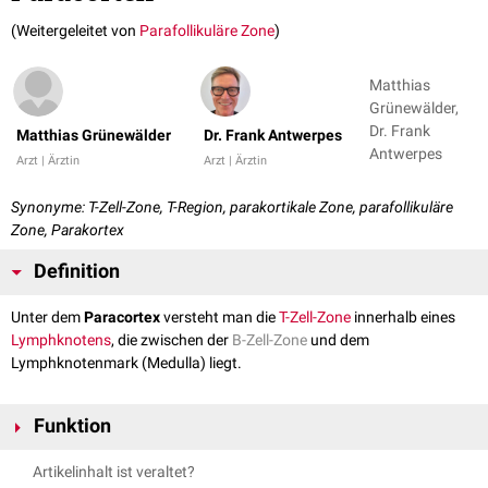
(Weitergeleitet von
Parafollikuläre Zone
)
Matthias
Grünewälder,
Dr. Frank
Matthias Grünewälder
Dr. Frank Antwerpes
Antwerpes
Arzt | Ärztin
Arzt | Ärztin
Synonyme: T-Zell-Zone, T-Region, parakortikale Zone, parafollikuläre
Zone, Parakortex
Definition
Unter dem
Paracortex
versteht man die
T-Zell-Zone
innerhalb eines
Lymphknotens
, die zwischen der
B-Zell-Zone
und dem
Lymphknotenmark (Medulla) liegt.
Funktion
Der Paracortex befindet sich in direkter Nachbarschaft zu den
Artikelinhalt ist veraltet?
Lymphfollikeln
der B-Zone. Daher nennt man ihn auch parafollikuläre