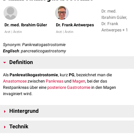
Dr. med.
Ibrahim Güler,
Dr. Frank
Dr. med. Ibrahim Güler
Dr. Frank Antwerpes
Antwerpes + 1
Arzt | Ärztin
Arzt | Ärztin
Synonym: Pankreatogastrostomie
Englisch
: pancreaticogastrostomy
Definition
Als
Pankreatikogastrostomie
, kurz
PG
, bezeichnet man die
Anastomose
zwischen
Pankreas
und
Magen
, bei der das
Restpankreas über eine
posteriore
Gastrotomie
in den Magen
invaginiert wird.
Hintergrund
Pankreatikojejunostomie
(PJ) und Pankreatikogastrostomie sind beides
Technik
weit verbreitete Techniken für Pankreasanastomosen, die zur
Rekonstruktion nach
Pankreatoduodenektomie
eingesetzt werden. Die