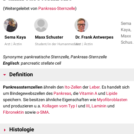
(Weitergeleitet von
Pankreas-Sternzelle
)
Sema
Kaya,
Maxx
Sema Kaya
Maxx Schuster
Dr. Frank Antwerpes
Schust
Arzt | Ärztin
Student/in der Humanmedizin
Arzt | Ärztin
+ 1
Synonyme: pankreatische Sternzelle, Pankreas-Sternzelle
Englisch
: pancreatic stellate cell
Definition
Pankreassternzellen
ähneln den
Ito-Zellen
der
Leber
. Es handelt sich
um Bindegewebszellen des
Pankreas
, die
Vitamin A
und
Lipide
speichern. Sie besitzen ähnliche Eigenschaften wie
Myofibroblasten
und produzieren u.a.
Kollagen vom Typ I
und
III
,
Laminin
und
Fibronektin
sowie
α-SMA
.
Histologie