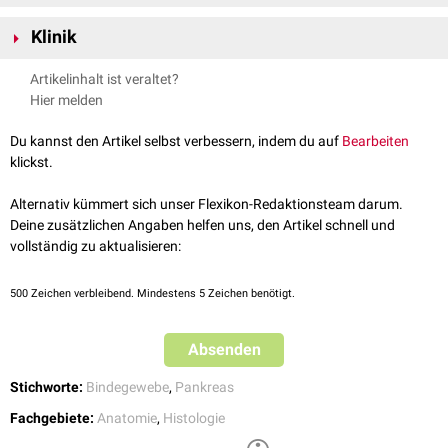
Ruhende Pankreassternzellen im gesunden Pankreas enthalten
Vitamin-
Klinik
A
speichernde Fetttröpfchen im Zytoplasma und befinden sich
interlobulär
sowie zwischen den
Azini
. Sie machen ca.4% des
Im Rahmen einer
chronischen Pankreatitis
und anderen Erkrankungen
Artikelinhalt ist veraltet?
Pankreasgewebes
aus.
des Pankreas kommt es zu einer Überproduktion von
Bindegewebe
.
Hier melden
Dabei stehen die Sternzellen in einem engen Zusammenhang mit
fibrotischen
Prozessen des Organs.
Du kannst den Artikel selbst verbessern, indem du auf
Bearbeiten
klickst.
Alternativ kümmert sich unser Flexikon-Redaktionsteam darum.
Deine zusätzlichen Angaben helfen uns, den Artikel schnell und
vollständig zu aktualisieren:
500
Zeichen verbleibend. Mindestens 5 Zeichen benötigt.
Absenden
Stichworte:
Bindegewebe
,
Pankreas
Fachgebiete:
Anatomie
,
Histologie