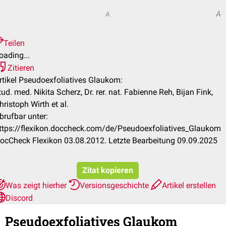
A
A
Teilen
oading...
Zitieren
rtikel Pseudoexfoliatives Glaukom:
tud. med. Nikita Scherz, Dr. rer. nat. Fabienne Reh, Bijan Fink,
hristoph Wirth et al.
brufbar unter:
ttps://flexikon.doccheck.com/de/Pseudoexfoliatives_Glaukom
ocCheck Flexikon 03.08.2012. Letzte Bearbeitung 09.09.2025
Zitat kopieren
Was zeigt hierher
Versionsgeschichte
Artikel erstellen
Discord
Pseudoexfoliatives Glaukom