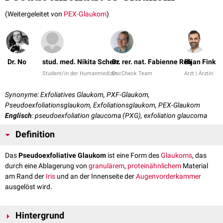
(Weitergeleitet von
PEX-Glaukom
)
Dr. No
stud. med. Nikita Scherz
Dr. rer. nat. Fabienne Reh
Bijan Fink
Student/in der Humanmedizin
DocCheck Team
Arzt | Ärztin
Synonyme: Exfoliatives Glaukom, PXF-Glaukom,
Pseudoexfoliationsglaukom, Exfoliationsglaukom, PEX-Glaukom
Englisch
: pseudoexfoliation glaucoma (PXG), exfoliation glaucoma
Definition
Das
Pseudoexfoliative Glaukom
ist eine Form des
Glaukoms
, das
durch eine Ablagerung von
granulärem
,
proteinähnlichem
Material
am Rand der
Iris
und an der Innenseite der
Augenvorderkammer
ausgelöst wird.
Hintergrund