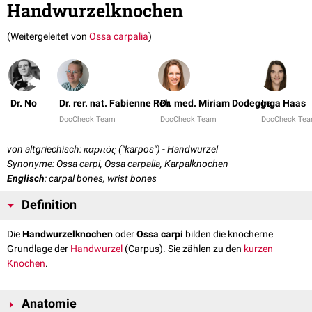
Handwurzelknochen
(Weitergeleitet von
Ossa carpalia
)
Dr. No
Dr. rer. nat. Fabienne Reh
Dr. med. Miriam Dodegge
Inga Haas
DocCheck Team
DocCheck Team
DocCheck Te
von altgriechisch: καρπός ("karpos") - Handwurzel
Synonyme: Ossa carpi, Ossa carpalia, Karpalknochen
Englisch
: carpal bones, wrist bones
Definition
Die
Handwurzelknochen
oder
Ossa carpi
bilden die knöcherne
Grundlage der
Handwurzel
(Carpus). Sie zählen zu den
kurzen
Knochen
.
Anatomie