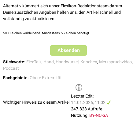
dem 8. und 12. Lebensjahr.
FlexTalk - Das Handgelenk
Alternativ kümmert sich unser Flexikon-Redaktionsteam darum.
Deine zusätzlichen Angaben helfen uns, den Artikel schnell und
vollständig zu aktualisieren:
500
Zeichen verbleibend. Mindestens 5 Zeichen benötigt.
Merkspruch – Handwurzelknochen
Zum Musikvideo
Absenden
Stichworte:
FlexTalk
,
Hand
,
Handwurzel
,
Knochen
,
Merkspruchvideo
,
Podcast
Alternativen:
Fachgebiete:
Obere Extremität
S
he
l
ooks
t
oo
p
retty,
t
ry
t
o
c
atch
h
er!"
S
ome
l
overs
t
ry
p
ositions
t
hat
t
hey
c
an’t
h
andle!
Letzter Edit:
Wichtiger Hinweis zu diesem Artikel
14.01.2026, 11:02
247.823 Aufrufe
Nutzung:
BY-NC-SA