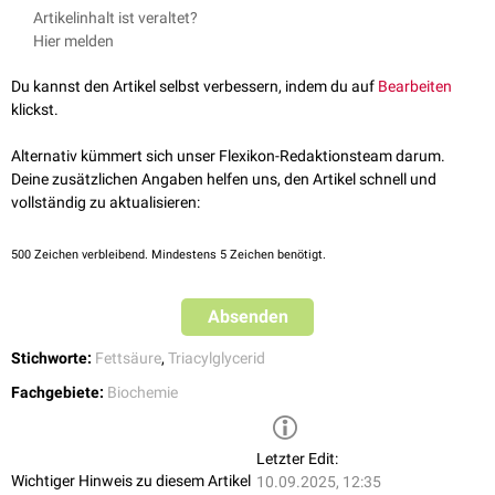
Ölsäure kommt in der freien Form in der Natur nur sehr selten vor. Die
Artikelinhalt ist veraltet?
gezählt, nach Kohlenstoffatom 9 und liegt in der
cis-Konfiguration
vor.
Fettsäure ist in der Regel Teil von Triacylgylceriden und ist hier über eine
Hier melden
Die Fettsäure wird daher auch mit der Nummer 18:1 cis-9 angeben. Das
Esterbindung
an
Glycerol
gebunden. Olivenöl enthält besonders viel
trans
-Isomer ist die
Elaidinsäure
, die zu den
trans-Fettsäuren
gehört.
Ölsäure, worauf der Name zurückgeht. Ölsäure ist die häufigste
Du kannst den Artikel selbst verbessern, indem du auf
Bearbeiten
Fettsäure in menschlichen
Adipozyten
.
klickst.
Alternativ kümmert sich unser Flexikon-Redaktionsteam darum.
Deine zusätzlichen Angaben helfen uns, den Artikel schnell und
vollständig zu aktualisieren:
500
Zeichen verbleibend. Mindestens 5 Zeichen benötigt.
Absenden
Stichworte:
Fettsäure
,
Triacylglycerid
Fachgebiete:
Biochemie
Letzter Edit:
Wichtiger Hinweis zu diesem Artikel
10.09.2025, 12:35