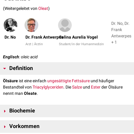
(Weitergeleitet von
Oleat
)
Dr. No, Dr.
Frank
Antwerpes
Dr. No
Dr. Frank Antwerpes
Celina Aurelia Vogel
+ 1
Arzt | Ärztin
Student/in der Humanmedizin
Englisch
: oleic acid
Definition
Ölsäure
ist eine einfach
ungesättigte
Fettsäure
und häufiger
Bestandteil von
Triacylglyceriden
. Die
Salze
und
Ester
der Ölsäure
nennt man
Oleate
.
Biochemie
Ölsäure hat die Summenformel
C
H
O
und eine
molare Masse
von
18
34
2
Vorkommen
282,45 g/
mol
. Die Fettsäure gehört zu den sogenannten
Omega-9-
Fettsäuren
. Die
Doppelbindung
befindet sich, vom
Omega-Ende
aus