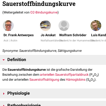
Sauerstoffbindungskurve
(Weitergeleitet von
O2-Bindungskurve
)
Dr. Frank Antwerpes
Jo Anskat
Wolfram Schröder
Luis Kand
Arzt | Ärztin
Notfallsanitäter/in
Student/in der Humanmedizin
Student/in 
Synonyme: Sauerstoffbindungskurve, Sättigungskurve
Definition
Die
Sauerstoffbindungskurve
ist die grafische Darstellung der
Beziehung zwischen dem
arteriellen
Sauerstoffpartialdruck
(P
O
)
a
2
und der arteriellen
Sauerstoffsättigung
des
Hämoglobins
(S
O
).
a
2
Physiologie
Die Sauerstoffbindungskurve hat einen S-förmigen (
sigmoidalen
)
Pathophysiologie
Verlauf. Im unteren Teil verläuft sie flach, im mittleren steil und im oberen