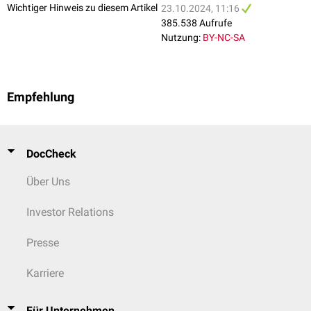
Wichtiger Hinweis zu diesem Artikel
23.10.2024, 11:16
Sauerstoffversorgung der Gewebe wird also verschlechtert.
385.538 Aufrufe
Eine Linksverschiebung der Sauerstoffbindungskurve sieht man bei
Nutzung:
BY-NC-SA
Alkalose
,
Hypokapnie
,
Hypothermie
oder
Kohlenmonoxidvergiftung
.
Die Faktoren, die zu einer Linksverschiebung der
Sauerstoffbindungskurve führen, sind also:
Empfehlung
pCO2 ↓, pH-Wert ↑ (Bohr-Effekt)
2,3-Bisphosphoglycerat ↓
Temperatur ↓
DocCheck
Über Uns
Investor Relations
Presse
Karriere
Für Unternehmen