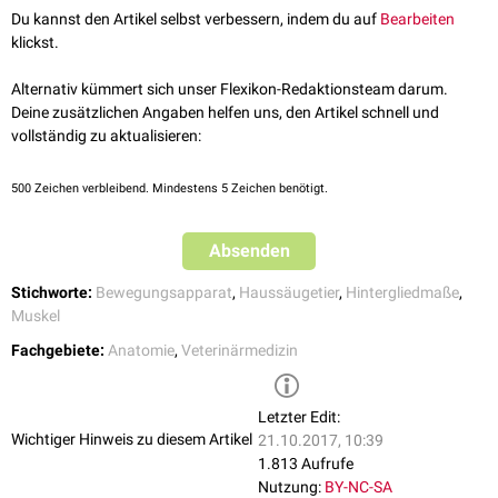
Bei den
Paarhufern
ist der Musculus adductor magnus stets mit dem
Du kannst den Artikel selbst verbessern, indem du auf
Bearbeiten
Musculus adductor brevis
zum
Musculus adductor magnus et brevis
klickst.
verschmolzen.
Alternativ kümmert sich unser Flexikon-Redaktionsteam darum.
Verlauf
Deine zusätzlichen Angaben helfen uns, den Artikel schnell und
Der Musculus adductor magnus entspringt an der
Tendo symphysialis
,
vollständig zu aktualisieren:
einer Sehnenplatte, die aus der Verschmelzung der
Ursprungs
aponeurosen
beider
Musculi graciles
entsteht, um nach
500
Zeichen verbleibend. Mindestens 5 Zeichen benötigt.
kurzem Verlauf am Labium laterale des
Os femoris
anzusetzen.
Funktion
Absenden
Zusammen mit den übrigen Adduktorenanteilen bewirkt er bei
Kontraktion
eine
Adduktion
und gleichzeitige
Streckung
im
Hüftgelenk
.
Stichworte:
Bewegungsapparat
,
Haussäugetier
,
Hintergliedmaße
,
Muskel
Innervation
Fachgebiete:
Anatomie
,
Veterinärmedizin
Die
motorische
Innervation erfolgt über den
Nervus obturatorius
.
Letzter Edit:
Wichtiger Hinweis zu diesem Artikel
21.10.2017, 10:39
1.813 Aufrufe
Nutzung:
BY-NC-SA