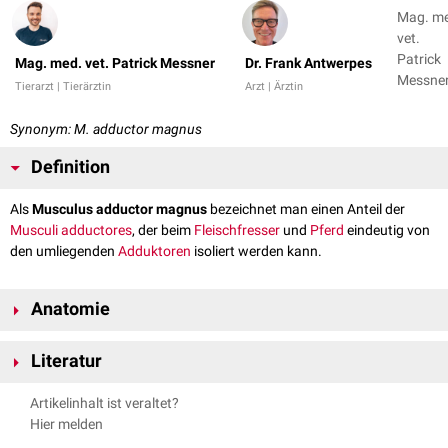
Mag. m
vet.
Patrick
Mag. med. vet. Patrick Messner
Dr. Frank Antwerpes
Messner
Tierarzt | Tierärztin
Arzt | Ärztin
Dr. Fran
Antwer
Synonym: M. adductor magnus
Definition
Als
Musculus adductor magnus
bezeichnet man einen Anteil der
Musculi adductores
, der beim
Fleischfresser
und
Pferd
eindeutig von
den umliegenden
Adduktoren
isoliert werden kann.
Anatomie
Die Musculi adductores sind
tierartlich
unterschiedlich aufgebaut,
Literatur
sodass ihre Anteile verschiedene Verschmelzungszonen untereinander
und mit umliegenden
Muskeln
aufweisen. Beim Fleischfresser und Pferd
Messner, Patrick, Renkin, Maria. Anatomie des aktiven & passiven
Artikelinhalt ist veraltet?
kann ein Musculus adductor magnus von den restlichen Adduktoren
Bewegungsapparates der Haussäugetiere. Band III (Myologie).
Hier melden
abgegrenzt werden.
Vienna Academic Press, 2017