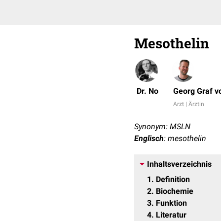
Mesothelin
Dr. No
Georg Graf v
Arzt | Ärztin
Synonym: MSLN
Englisch
: mesothelin
Inhaltsverzeichnis
1
Definition
2
Biochemie
3
Funktion
4
Literatur