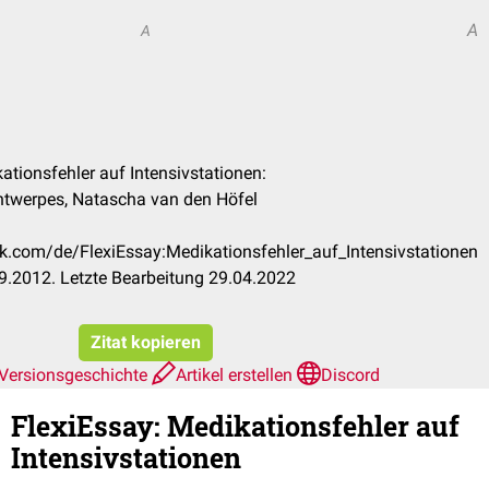
A
A
kationsfehler auf Intensivstationen:
ntwerpes, Natascha van den Höfel
ck.com/de/FlexiEssay:Medikationsfehler_auf_Intensivstationen
9.2012. Letzte Bearbeitung 29.04.2022
Zitat kopieren
Versionsgeschichte
Artikel erstellen
Discord
FlexiEssay
:
Medikationsfehler auf
Intensivstationen