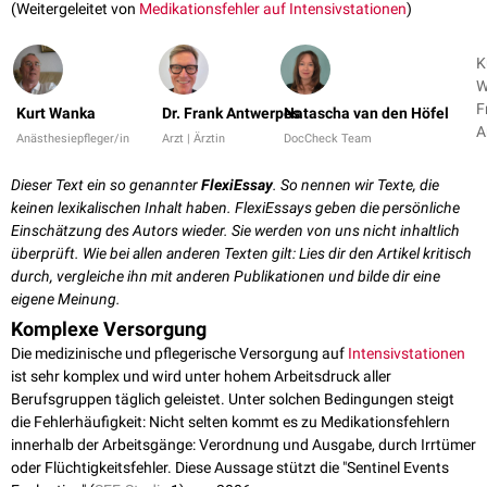
(Weitergeleitet von
Medikationsfehler auf Intensivstationen
)
K
W
F
Kurt Wanka
Dr. Frank Antwerpes
Natascha van den Höfel
A
Anästhesiepfleger/in
Arzt | Ärztin
DocCheck Team
+
Dieser Text ein so genannter
FlexiEssay
. So nennen wir Texte, die
keinen lexikalischen Inhalt haben. FlexiEssays geben die persönliche
Einschätzung des Autors wieder. Sie werden von uns nicht inhaltlich
überprüft. Wie bei allen anderen Texten gilt: Lies dir den Artikel kritisch
durch, vergleiche ihn mit anderen Publikationen und bilde dir eine
eigene Meinung.
Komplexe Versorgung
Die medizinische und pflegerische Versorgung auf
Intensivstationen
ist sehr komplex und wird unter hohem Arbeitsdruck aller
Berufsgruppen täglich geleistet. Unter solchen Bedingungen steigt
die Fehlerhäufigkeit: Nicht selten kommt es zu Medikationsfehlern
innerhalb der Arbeitsgänge: Verordnung und Ausgabe, durch Irrtümer
oder Flüchtigkeitsfehler. Diese Aussage stützt die "Sentinel Events