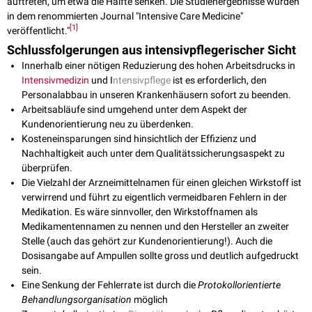
auftreten, um etwa die Hälfte senken. Die Studienergebnisse wurden
in dem renommierten Journal "Intensive Care Medicine"
[
1
]
veröffentlicht."
Schlussfolgerungen aus intensivpflegerischer Sicht
Innerhalb einer nötigen Reduzierung des hohen Arbeitsdrucks in
Intensivmedizin
und I
ntensivpflege
ist es erforderlich, den
Personalabbau in unseren Krankenhäusern sofort zu beenden.
Arbeitsabläufe sind umgehend unter dem Aspekt der
Kundenorientierung neu zu überdenken.
Kosteneinsparungen sind hinsichtlich der Effizienz und
Nachhaltigkeit auch unter dem Qualitätssicherungsaspekt zu
überprüfen.
Die Vielzahl der Arzneimittelnamen für einen gleichen Wirkstoff ist
verwirrend und führt zu eigentlich vermeidbaren Fehlern in der
Medikation. Es wäre sinnvoller, den Wirkstoffnamen als
Medikamentennamen zu nennen und den Hersteller an zweiter
Stelle (auch das gehört zur Kundenorientierung!). Auch die
Dosisangabe auf Ampullen sollte gross und deutlich aufgedruckt
sein.
Eine Senkung der Fehlerrate ist durch die
Protokollorientierte
Behandlungsorganisation
möglich