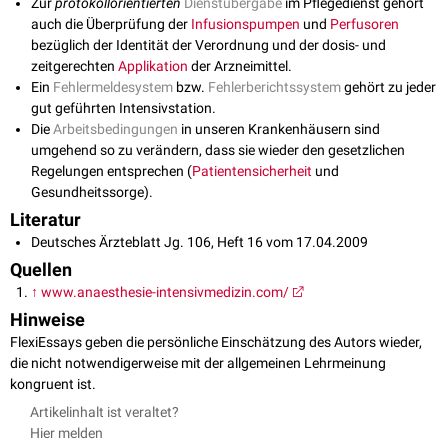
Zur
protokollorientierten
Dienstübergabe
im Pflegedienst gehört
auch die Überprüfung der
Infusionspumpen
und
Perfusoren
bezüglich der Identität der Verordnung und der dosis- und
zeitgerechten
Applikation
der Arzneimittel.
Ein
Fehlermeldesystem
bzw.
Fehlerberichtssystem
gehört zu jeder
gut geführten Intensivstation.
Die
Arbeitsbedingungen
in unseren Krankenhäusern sind
umgehend so zu verändern, dass sie wieder den gesetzlichen
Regelungen entsprechen (
Patientensicherheit
und
Gesundheitssorge).
Literatur
Deutsches Ärzteblatt Jg. 106, Heft 16 vom 17.04.2009
Quellen
↑
www.anaesthesie-intensivmedizin.com/
Hinweise
FlexiEssays geben die persönliche Einschätzung des Autors wieder,
die nicht notwendigerweise mit der allgemeinen Lehrmeinung
kongruent ist.
Artikelinhalt ist veraltet?
Hier melden