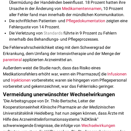
Übermüdung der Handelnden beeinflusst. 18 Prozent hatten ihre
Ursache in der Änderung von
Medikamentennamen
, 10 Prozent
aller Fehler fand man innerhalb der mündlichen Kommunikation.
Die schriftlichen Patienten- und
Pflegedokumentation
zeigten eine
Fehlerquote von 14 Prozent.
Die Verletzung von
Standards
führte in 9 Prozent zu Fehlern
innerhalb des Behandlungs- und Pflegeprozesses.
Die Fehlerwahrscheinlichkeit stieg mit dem Schweregrad der
Erkrankung, dem Umfang der Intensivtherapie und der Menge der
parenteral
applizierten Arzneimittel an.
Außerdem weist die Studie nach, dass das Risiko eines
Medikationsfehlers erhöht war, wenn ein Pharmazeut] die
Infusionen
und
Injektionen
vorbereitete; waren sie hingegen vom Pflegepersonal
vorbereitet und gekennzeichnet, war das Fehlerrisiko geringer.
Vermeidung unerwünschter Wechselwirkungen
"Die Arbeitsgruppe von Dr. Thilo Bertsche, Leiter der
Kooperationseinheit
Klinische Pharmazie an der Medizinischen
Universitätsklinik Heidelberg,
hat nun zeigen können, dass Ärzte mit
Hilfe des Arzneimittelinformationssystems "AiDKlinik"
schwerwiegende Ereignisse, die infolge von
Wechselwirkungen