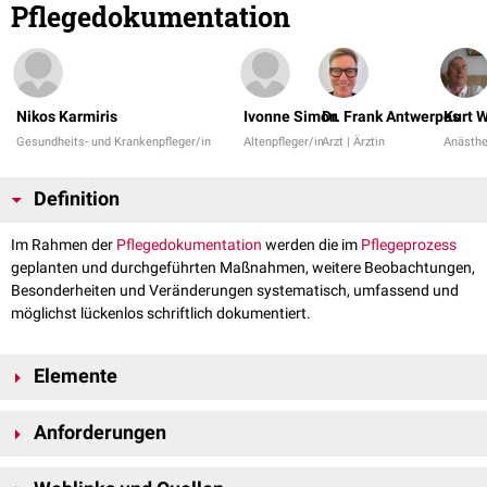
Pflegedokumentation
Nikos Karmiris
Ivonne Simon
Dr. Frank Antwerpes
Kurt 
Gesundheits- und Krankenpfleger/in
Altenpfleger/in
Arzt | Ärztin
Anästhe
Definition
Im Rahmen der
Pflegedokumentation
werden die im
Pflegeprozess
geplanten und durchgeführten Maßnahmen, weitere Beobachtungen,
Besonderheiten und Veränderungen systematisch, umfassend und
möglichst lückenlos schriftlich dokumentiert.
Elemente
Eine umfassende Pflegedokumentation sollte aus folgenden Elementen
Anforderungen
bestehen:
Patientenstammblatt
Die Pflegedokumentation wird vom
Medizinischen Dienst der