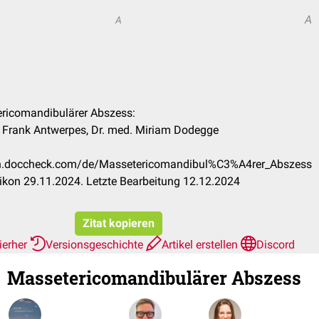
A
A
ericomandibulärer Abszess:
Dr. Frank Antwerpes, Dr. med. Miriam Dodegge
:
kon.doccheck.com/de/Massetericomandibul%C3%A4rer_Abszess
kon 29.11.2024. Letzte Bearbeitung 12.12.2024
Zitat kopieren
ierher
Versionsgeschichte
Artikel erstellen
Discord
Massetericomandibulärer Abszess