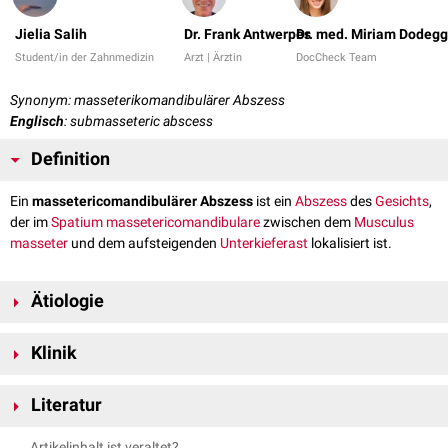
Jielia Salih
Dr. Frank Antwerpes
Dr. med. Miriam Dodeg
Student/in der Zahnmedizin
Arzt | Ärztin
DocCheck Team
Synonym: masseterikomandibulärer Abszess
Englisch
: submasseteric abscess
Definition
Ein
massetericomandibulärer Abszess
ist ein
Abszess
des
Gesichts
,
der im
Spatium massetericomandibulare
zwischen dem
Musculus
masseter
und dem aufsteigenden
Unterkieferast
lokalisiert ist.
Ätiologie
Mögliche Ursachen für massetericomandibuläre Abszesse sind
Klinik
Komplikation
nach Entfernung eines
Weisheitszahns
im
Unterkiefer
Dentitio difficilis
Das Leitsymptom des massetericomandibulären Abszesses ist eine
Ausbreitung eines
Literatur
retromaxillären Abszesses
Kieferklemme
(
Trismus
). Darüber hinaus bestehen lokale
Komplikation bei einer
Leitungsanästhesie
im Unterkiefer
Entzündungszeichen
.
Basic - MKG von H. Holtmann, B. Hackenberg, B. Wilhelm, 3. Auflage,
Artikelinhalt ist veraltet?