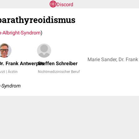
Discord
arathyreoidismus
n-Albright-Syndrom
)
Dr. Frank Antwerpes
Steffen Schreiber
rzt | Ärztin
Nichtmedizinischer Beruf
t-Syndrom