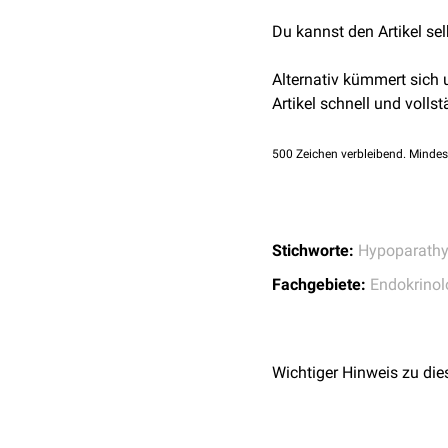
können, bleibt die Thera
Du kannst den Artikel se
therapeutisch
nicht beein
Die
Hypokalzämie
und d
Alternativ kümmert sich
Therapie gleicht der Be
Artikel schnell und vollst
500
Zeichen verbleibend. Mindes
Stichworte:
Hypoparathy
Fachgebiete:
Endokrinol
Wichtiger Hinweis zu die