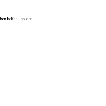
omalien
lassen sich
behandelt werden. Die
ben helfen uns, den