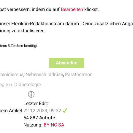
pie
symptomatisch
.
Klein
- oder
Zwergwuchs
sowie die
Gestaltan
lbst verbessern, indem du auf
Bearbeiten
klickst.
flussen.
ie
Hyperphosphatämie
des Pseudohypoparathyreoidismus kann 
 unser Flexikon-Redaktionsteam darum. Deine zusätzlichen Anga
handlung der chronischen
Nebenschilddrüseninsuffizienz
.
ändig zu aktualisieren:
tens 5 Zeichen benötigt.
Absenden
reoidismus
,
Nebenschilddrüse
,
Parathormon
ogie u. Diabetologie
Letzter Edit:
sem Artikel
22.12.2023, 09:32
54.887 Aufrufe
Nutzung:
BY-NC-SA