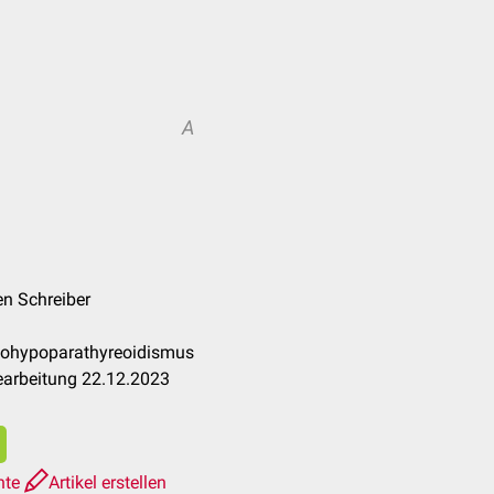
A
en Schreiber
dohypoparathyreoidismus
earbeitung 22.12.2023
hte
Artikel erstellen