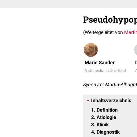
Pseudohypop
(Weitergeleitet von
Marti
Marie Sander
Nichtmedizinischer Beruf
A
Synonym: Martin-Albrigh
Inhaltsverzeichnis
1
Definition
2
Ätiologie
3
Klinik
4
Diagnostik