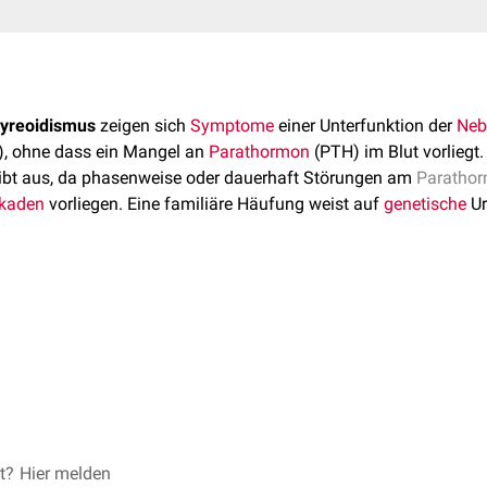
yreoidismus
zeigen sich
Symptome
einer Unterfunktion der
Neb
), ohne dass ein Mangel an
Parathormon
(PTH) im Blut vorliegt.
ibt aus, da phasenweise oder dauerhaft Störungen am
Parathor
skaden
vorliegen. Eine familiäre Häufung weist auf
genetische
Ur
 Anteils von
Guaninnukleotid-bindendem-Protein
(G-Protein) im
H-Rezeptor
atalytischen
Einheit des PTH-Rezeptors
krankten Störungen des Körperbaus zu erkennen, z.B. Verkürzun
tor,
cAMP
normal, fehlende intrazelluläre Antwort
drungener
Körperbau
. Darüber hinaus können
Kalzifikationen
d
en.
h wie bei einer klassischen Nebenschilddrüsenunterfunktion ein
normalem oder erhöhtem Parathormon. Differenzialdiagnostisch 
hyreoidismus
(Pseudo-PHP) abzugrenzen.
kte, die dem Pseudohypoparathyreoidismus zugrunde liegen, ni
et?
Hier melden