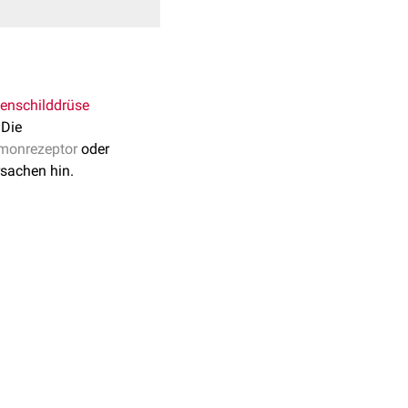
enschilddrüse
 Die
monrezeptor
oder
sachen hin.
 PTH-Rezeptor-Komplex
g der
Mittelhand
- bzw.
er
Basalganglien
und der
e
Hypokalziämie
und
ist der
cht behandelt werden