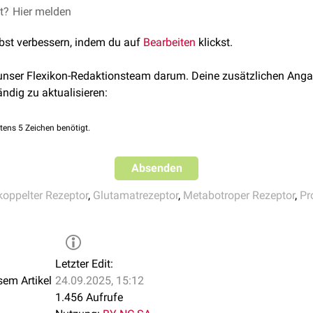
et?
, abgerufen am 08.12.2021
Hier melden
vermutlich wie
mGluR1
als Rezeptor für die Geschmacksqualitä
 Glutamate Receptors in Parkinson's Disease
International Jou
lbst verbessern, indem du auf
Bearbeiten
klickst.
 unser Flexikon-Redaktionsteam darum. Deine zusätzlichen Anga
ändig zu aktualisieren:
tens 5 Zeichen benötigt.
Absenden
koppelter Rezeptor
,
Glutamatrezeptor
,
Metabotroper Rezeptor
,
Pr
Letzter Edit:
sem Artikel
24.09.2025, 15:12
1.456 Aufrufe