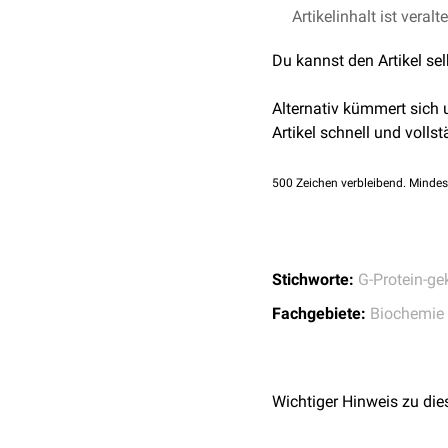
Artikelinhalt ist veralt
uniprot.org - GRM4
Zudem fungiert mGluR4 
Zhang et al.
Roles of
Du kannst den Artikel se
Sciences, 2019
Alternativ kümmert sich
Artikel schnell und vollst
500
Zeichen verbleibend. Mindes
Stichworte:
G-Protein-ge
Fachgebiete:
Biochemie
Wichtiger Hinweis zu die