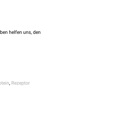
t
umami
.
rnal of Molecular
ben helfen uns, den
otein
,
Rezeptor