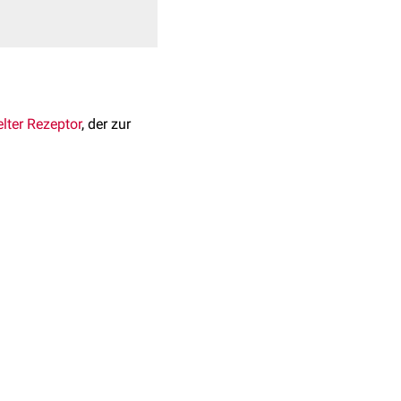
lter Rezeptor
, der zur
iert
. Er ist in
Neuronen
Spermatogonien
und
transduktion
über
G
-
i/o
ynthese unterbunden und
 wird daher als
Drug