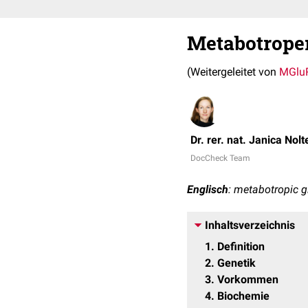
Metabotroper
(Weitergeleitet von
MGlu
Dr. rer. nat. Janica Nolt
DocCheck Team
Englisch
: metabotropic g
Inhaltsverzeichnis
1
Definition
2
Genetik
3
Vorkommen
4
Biochemie