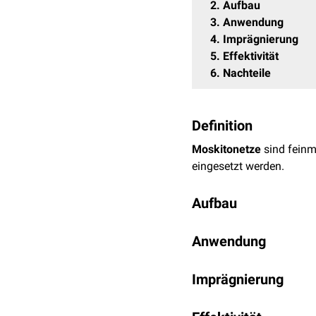
2
Aufbau
3
Anwendung
4
Imprägnierung
5
Effektivität
6
Nachteile
Definition
Moskitonetze
sind feinm
eingesetzt werden.
Aufbau
Moskitonetze werden aus 
Anwendung
Baumwolle
. Sie bieten 
fliegenden und kriechen
Das Moskitonetz muss so
die Maschenweite, desto
Imprägnierung
Viele Vektoren sind in d
unter der Matraze eingek
Moskitonetze sind in vie
Viele Moskitonetze sind 
loses Herunterhängen de