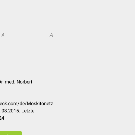
A
A
Dr. med. Norbert
check.com/de/Moskitonetz
.08.2015. Letzte
24