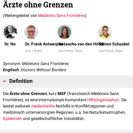
Ärzte ohne Grenzen
(Weitergeleitet von
Médécins Sans Frontières
)
Dr. No
Dr. Frank Antwerpes
Natascha van den Höfel
Simon Schuckel
Arzt | Ärztin
DocCheck Team
DocCheck Team
Synonym: Médecins Sans Frontières
Englisch
: Doctors Without Borders
Definition
Die
Ärzte ohne Grenzen
, kurz
MSF
(französisch Médecins Sans
Frontières), ist eine internationale humanitäre
Hilfsorganisation
. Sie
leistet weltweit
medizinische
Nothilfe in Konfliktregionen und
medizinisch unterversorgten Regionen, u.a. bei Naturkatastrophen,
Epidemien
und gesellschaftlicher Instabilität.