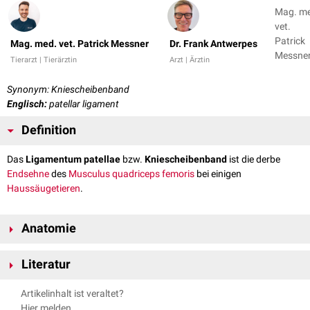
Mag. m
vet.
Patrick
Mag. med. vet. Patrick Messner
Dr. Frank Antwerpes
Messner
Tierarzt | Tierärztin
Arzt | Ärztin
Dr. Fran
Antwer
Synonym: Kniescheibenband
Englisch:
patellar ligament
Definition
Das
Ligamentum patellae
bzw.
Kniescheibenband
ist die derbe
Endsehne
des
Musculus quadriceps femoris
bei einigen
Haussäugetieren
.
Anatomie
Verlauf
Literatur
Der Musculus quadriceps femoris entspringt dreigeteilt am
proximalen
Nickel, Richard, August Schummer, Eugen Seiferle. Band I:
Os femoris
sowie mit einem Kopf am
Os ilium
(Darmbeinsäule). Im
Artikelinhalt ist veraltet?
Bewegungsapparat. Parey, 2004.
distalen
Muskelabschnitt
ist unmittelbar vor dem
Kniekehlengelenk
Hier melden