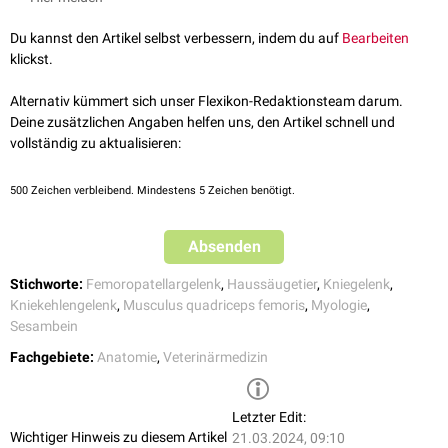
(Articulatio femorotibialis) die
Patella
als größtes
Sesambein
des
Körpers eingelagert. Im weiteren Verlauf wird die Sehne als Ligamentum
Du kannst den Artikel selbst verbessern, indem du auf
Bearbeiten
patellae bezeichnet, um an der
Tuberositas tibiae
anzusetzen.
klickst.
Tierartliche Unterschiede
Alternativ kümmert sich unser Flexikon-Redaktionsteam darum.
Sowohl beim
Fleischfresser
, als auch beim
Schwein
und
kleinen
Deine zusätzlichen Angaben helfen uns, den Artikel schnell und
Wiederkäuer
(
Schaf
,
Ziege
) ist das Ligamentum patellae (wie beim
vollständig zu aktualisieren:
Menschen
) die einzige bandhafte Verbindung zwischen der Kniescheibe
und dem proximalen Tibiaende. Zwischen der Sehne und der
500
Zeichen verbleibend. Mindestens 5 Zeichen benötigt.
Kniescheibengelenkkapsel liegt zusätzlich noch ein Fettkörper (Corpus
adiposum infrapatellare) sowie proximal der Anheftungsstelle der Sehne
Absenden
an der Tibia die Bursa infrapatellaris.
Beim
Pferd
und auch beim
Rind
liegen andere Verhältnisse vor. Bei
Stichworte:
Femoropatellargelenk
,
Haussäugetier
,
Kniegelenk
,
diesen
Tieren
können drei Kniescheibenbänder (
Ligamenta patellae
)
Kniekehlengelenk
,
Musculus quadriceps femoris
,
Myologie
,
beschrieben werden:
Sesambein
Ligamentum patellae intermedium
Fachgebiete:
Anatomie
,
Veterinärmedizin
Ligamentum patellae laterale
Ligamentum patellae mediale
Letzter Edit:
Wichtiger Hinweis zu diesem Artikel
21.03.2024, 09:10