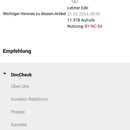
Hypertonie
Gicht
Letzter Edit:
Wichtiger Hinweis zu diesem Artikel
21.03.2024, 08:59
Weiterhin lassen sich
psychosomatische
Erkrankungen wie das
Burnout-
11.978 Aufrufe
Syndrom
oder das
Stresssyndrom
durch eine Lifestyle-Änderung
Nutzung:
BY-NC-SA
beeinflussen.
Empfehlung
DocCheck
Über Uns
Investor Relations
Presse
Karriere