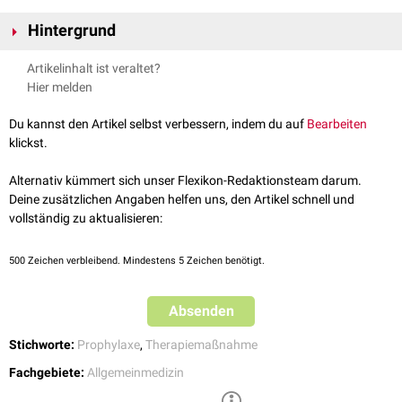
Hintergrund
Die Lifestyle-Änderung ist eine nicht-medikamentöse Therapieform, die
Artikelinhalt ist veraltet?
bei vielen Erkrankungen eine wichtige, aber oft vernachlässigte
Hier melden
Basismaßnahme darstellt. Bei manchen Erkrankungen hat sie den
Stellenwert einer
First-Line-Therapie
, z.B. nach der Diagnose eines
Du kannst den Artikel selbst verbessern, indem du auf
Bearbeiten
Prädiabetes
.
klickst.
Eine Lifestyle-Änderung kann auf verschiedenen Ebenen stattfinden.
Wichtige Maßnahmen sind:
Alternativ kümmert sich unser Flexikon-Redaktionsteam darum.
Deine zusätzlichen Angaben helfen uns, den Artikel schnell und
Ernährungsumstellung
vollständig zu aktualisieren:
Bewegung
bzw.
Sport
Psychohygiene
Raucherentwöhnung
500
Zeichen verbleibend. Mindestens 5 Zeichen benötigt.
Besonders Patienten mit
Stoffwechselerkrankungen
oder so genannten
Zivilisationskrankheiten
profitieren von einer Lifestyle-Änderung. Dazu
Absenden
gehören u.a. Patienten mit:
Stichworte:
Prophylaxe
,
Therapiemaßnahme
Adipositas
Diabetes mellitus
Fachgebiete:
Allgemeinmedizin
Fettstoffwechselstörungen