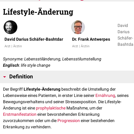
Lifestyle-Änderung
David
Darius
Schäfer-
David Darius Schäfer-Bashtdar
Dr. Frank Antwerpes
Bashtdar
Arzt | Ärztin
Arzt | Ärztin
Dr. Fran
Antwerp
Synonyme: Lebensstiländerung, Lebensstilumstellung
Englisch
: life style change
Definition
Der Begriff
Lifestyle-Änderung
beschreibt die Umstellung der
Lebensweise eines Patienten, in erster Linie seiner
Ernährung
, seines
Bewegungsverhaltens und seiner Stressexposition. Die Lifestyle-
Änderung ist eine
prophylaktische
Maßnahme, um der
Erstmanifestation
einer bevorstehenden Erkrankung
zuvorzukommen oder um die
Progression
einer bestehenden
Erkrankung zu verhindern.