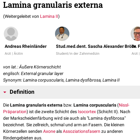
Lamina granularis externa
(Weitergeleitet von
Lamina II
)
Andreas Rheinländer
Stud.med.dent. Sascha Alexander Bröse
Dr. 
Arzt | Ärztin
Student/in der Zahnmedizin
Arzt |
von lat.: Äußere Körnerschicht
englisch: External granular layer
Synonym: Lamina corpuscularis, Lamina dysfibrosa, Lamina II
Definition
Die
Lamina granularis externa
bzw.
Lamina corpuscularis
(
Nissl-
Präparation
) ist die zweite Schicht des
Isocortex
(Schicht II). Nach
der Markscheidenfärbung wird sie auch als "Lamina dysfibrosa"
bezeichnet. Sie zellreich, schmal und arm an Fasern. Die kleinen
Körnerzellen senden
Axone
als
Assoziationsfasern
zu anderen
Rindengebieten aus.