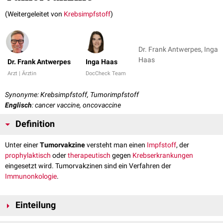
(Weitergeleitet von
Krebsimpfstoff
)
Dr. Frank Antwerpes, Inga
Haas
Dr. Frank Antwerpes
Inga Haas
Arzt | Ärztin
DocCheck Team
Synonyme: Krebsimpfstoff, Tumorimpfstoff
Englisch
: cancer vaccine, oncovaccine
Definition
Unter einer
Tumorvakzine
versteht man einen
Impfstoff
, der
prophylaktisch
oder
therapeutisch
gegen
Krebserkrankungen
eingesetzt wird. Tumorvakzinen sind ein Verfahren der
Immunonkologie
.
Einteilung