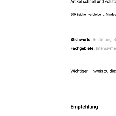
Artikel schnell und vollst
ist.
Beeinträchtigung der
500
Zeichen verbleibend. Mindes
Fehlalarme verursach
Stichworte:
Beatmung
,
B
Fachgebiete:
Intensivme
Wichtiger Hinweis zu die
Empfehlung