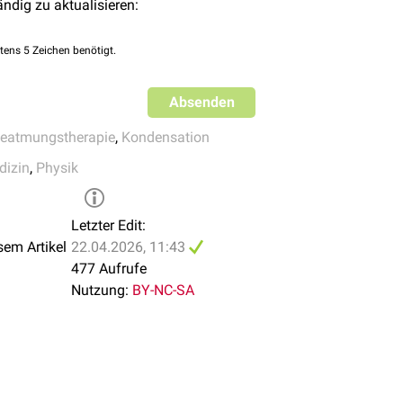
ändig zu aktualisieren:
 Gerätetechnik: Kondenswasser kann Messsysteme (Flow-, Druc
tens 5 Zeichen benötigt.
en.
Absenden
eatmungstherapie
,
Kondensation
dizin
,
Physik
Letzter Edit:
sem Artikel
22.04.2026, 11:43
477 Aufrufe
Nutzung:
BY-NC-SA