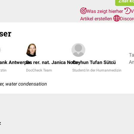
Zitat k
Was zeigt hierher
V
Artikel erstellen
Discor
ser
Ta
rank Antwerpes
Dr. rer. nat. Janica Nolte
Ceyhun Tufan Sütcü
rztin
DocCheck Team
Student/in der Humanmedizin
er, water condensation
z