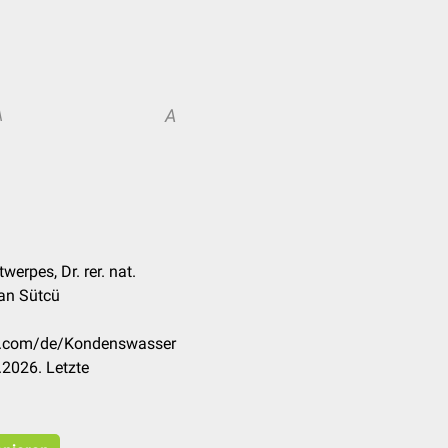
A
A
werpes, Dr. rer. nat.
an Sütcü
ck.com/de/Kondenswasser
2026. Letzte