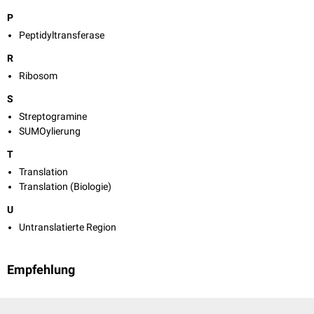
P
Peptidyltransferase
R
Ribosom
S
Streptogramine
SUMOylierung
T
Translation
Translation (Biologie)
U
Untranslatierte Region
Empfehlung