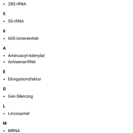
28S-rRNA
5
5S-rRNA
6
60S-Untereinheit
A
Aminoacyl-Adenylat
Antisense-RNA
E
Elongationsfaktor
G
Gen-Silencing
L
Lincosamid
M
MRNA