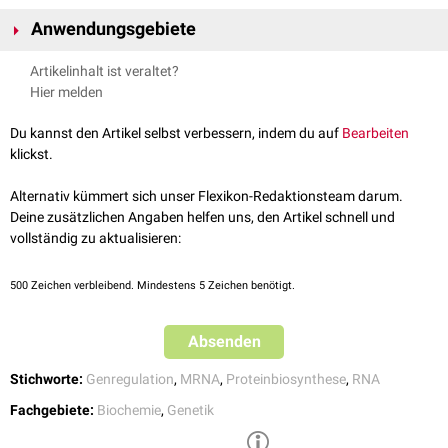
Die Antisense-RNA stellt eine natürliche Form eines
mRNA
komplementäre Antisense-RNA.
Anwendungsgebiete
Genregulationsmechanismus
der
Proteinbiosynthese
dar. Durch
Basenpaarung
mit dem komplementären
mRNA-Molekül
wird dessen
aRNA findet Verwendung bei der der
Antisense-Technik
.
Artikelinhalt ist veraltet?
Translation
und damit die
Proteinbiosynthese
verhindert.
Hier melden
Doppelsträngige RNA wird überdies in eukaryotischen Zellen sehr schnell
abgebaut. Dadurch kommt es zur Regulation der
Genexpression
Du kannst den Artikel selbst verbessern, indem du auf
Bearbeiten
einzelner Genabschnitte. Im menschlichen
Organismus
existieren rund
klickst.
1600 solcher
Antisense-Gene
, von denen der
Insulin-like growth factor 2
receptor
(
IGF-2
) zu den bekanntesten und wichtigsten Vertretern zählt.
Alternativ kümmert sich unser Flexikon-Redaktionsteam darum.
Deine zusätzlichen Angaben helfen uns, den Artikel schnell und
vollständig zu aktualisieren:
500
Zeichen verbleibend. Mindestens 5 Zeichen benötigt.
Absenden
Stichworte:
Genregulation
,
MRNA
,
Proteinbiosynthese
,
RNA
Fachgebiete:
Biochemie
,
Genetik