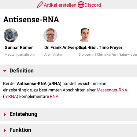
Artikel erstellen
Discord
Antisense-RNA
Gunnar Römer
Dr. Frank Antwerpes
Dipl.-Biol. Timo Freyer
Medizinjournalist/in
Arzt | Ärztin
Biologe/in | Chemiker/in | Naturwisse
Definition
Bei der
Antisense-RNA
(aRNA)
handelt es sich um eine
einzelsträngige, zu bestimmten Abschnitten einer
Messenger-RNA
(
mRNA
) komplementäre
RNA
.
Entstehung
Die Entstehung der
mRNA
erfolgt zunächst durch
Transkription
des
Funktion
kodierenden DNA-Stranges (
Matrizenstrang
). Kommt es zusätzlich zur
Transkription des nicht-kodierenden DNA-Stranges, so entsteht eine zur