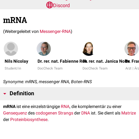
Discord
mRNA
(Weitergeleitet von
Messenger-RNA
)
Nils Nicolay
Dr. rer. nat. Fabienne Reh
Dr. rer. nat. Janica Nolte
Dr. Fr
Student/in
DocCheck Team
DocCheck Team
Arzt | Är
Synonyme: mRNS, messenger RNA, Boten-RNS
Definition
mRNA
ist eine einzelsträngige
RNA
, die komplementär zu einer
Gensequenz
des
codogenen Strangs
der
DNA
ist. Sie dient als
Matrize
der
Proteinbiosynthese
.