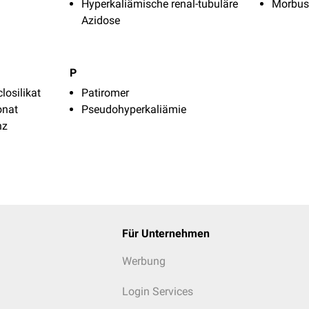
Hyperkaliämische renal-tubuläre
Morbus
Azidose
P
losilikat
Patiromer
onat
Pseudohyperkaliämie
nz
Für Unternehmen
Werbung
Login Services