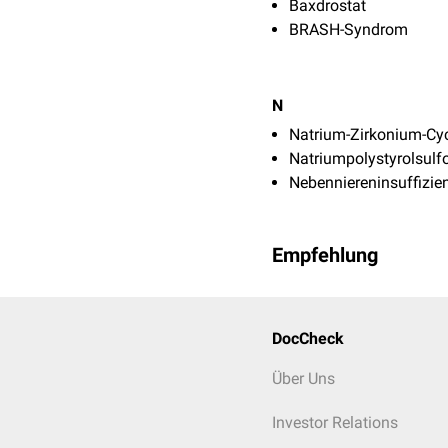
Baxdrostat
BRASH-Syndrom
N
Natrium-Zirkonium-Cyc
Natriumpolystyrolsulf
Nebenniereninsuffizie
Empfehlung
DocCheck
Über Uns
Investor Relations