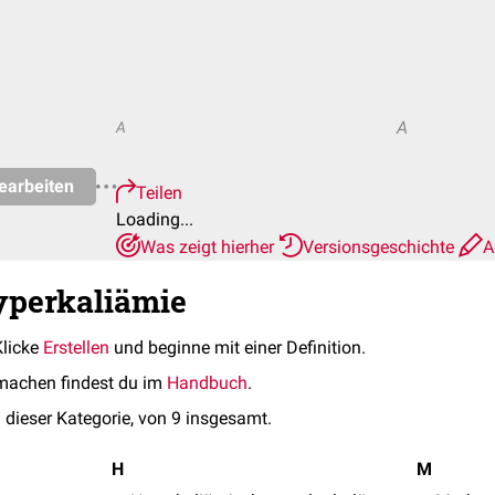
A
A
earbeiten
Teilen
Loading...
Was zeigt hierher
Versionsgeschichte
A
yperkaliämie
Klicke
Erstellen
und beginne mit einer Definition.
machen findest du im
Handbuch
.
 dieser Kategorie, von 9 insgesamt.
H
M