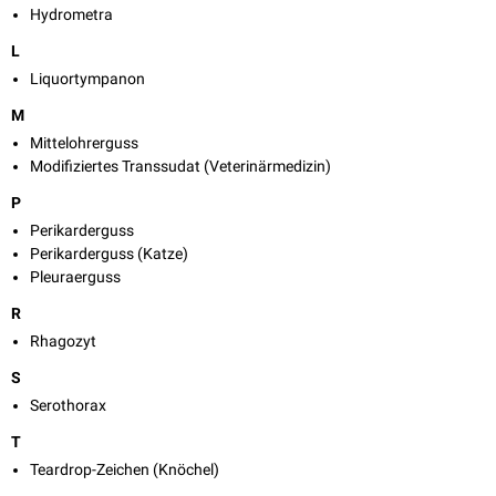
Hydrometra
L
Liquortympanon
M
Mittelohrerguss
Modifiziertes Transsudat (Veterinärmedizin)
P
Perikarderguss
Perikarderguss (Katze)
Pleuraerguss
R
Rhagozyt
S
Serothorax
T
Teardrop-Zeichen (Knöchel)