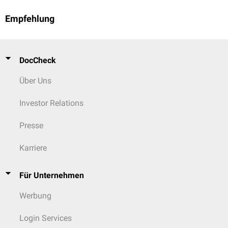
Empfehlung
DocCheck
Über Uns
Investor Relations
Presse
Karriere
Für Unternehmen
Werbung
Login Services