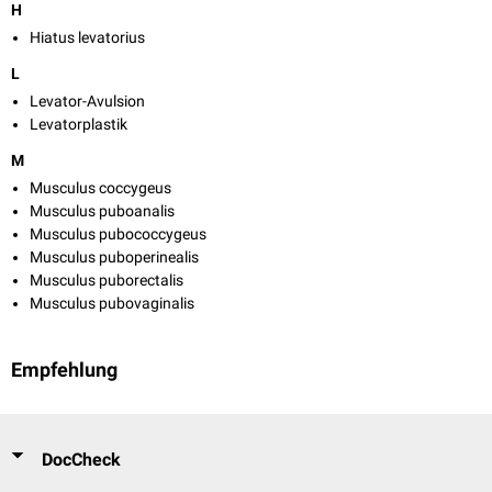
H
Hiatus levatorius
L
Levator-Avulsion
Levatorplastik
M
Musculus coccygeus
Musculus puboanalis
Musculus pubococcygeus
Musculus puboperinealis
Musculus puborectalis
Musculus pubovaginalis
Empfehlung
DocCheck