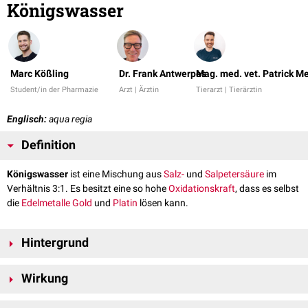
Königswasser
Marc Kößling
Dr. Frank Antwerpes
Mag. med. vet. Patrick M
Student/in der Pharmazie
Arzt | Ärztin
Tierarzt | Tierärztin
Englisch:
aqua regia
Definition
Königswasser
ist eine Mischung aus
Salz-
und
Salpetersäure
im
Verhältnis 3:1. Es besitzt eine so hohe
Oxidationskraft
, dass es selbst
die
Edelmetalle
Gold
und
Platin
lösen kann.
Hintergrund
Der Lösungsvorgang entspricht einer Oxidationsreaktion. Ob ein Metall
Wirkung
in Lösung geht, hängt vom
elektrochemischen Potential
ab. Edle Metalle
wie Gold oder Platin haben ein positives Potenzial und sind damit schwer
Wenn Salpetersäure und Salzsäure vermischt werden, entstehen