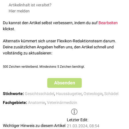
Nickel, Richard, August Schummer, Eugen Seiferle. Band I:
Artikelinhalt ist veraltet?
Jochfortsatz des
Jochbeins
(Os zygomaticum) - den Jochbogen.
Bewegungsapparat. Lehrbuch der Anatomie der Haustiere. Parey,
Hier melden
Der Arcus zygomaticus nimmt den
Unterkiefer
gelenkig auf. Dazu trägt
2004
er an der Unterfläche der Wurzel des Jochfortsatzes eine
Gelenkfläche
König, Horst Erich, Hans-Georg Liebich. Anatomie der
Du kannst den Artikel selbst verbessern, indem du auf
Bearbeiten
für das
Kiefergelenk
(Articulatio temporomandibularis).
Haussäugetiere: Lehrbuch und Farbatlas für Studium und Praxis.
klickst.
Schattauer Verlag, 2014.
Beim
Pferd
und
Wiederkäuer
erhält der Jochbogen durch den
Jochfortsatz des Stirnbeins von
dorsal
ein Widerlager für das
Alternativ kümmert sich unser Flexikon-Redaktionsteam darum.
Kiefergelenk. Ein solcher Zusatz fehlt beim
Fleischfresser
und
Schwein
,
Deine zusätzlichen Angaben helfen uns, den Artikel schnell und
deren
Aditus orbitae
eine Lücke aufweist. Diese wird durch das
vollständig zu aktualisieren:
Ligamentum orbitale
bandhaft überbrückt.
500
Zeichen verbleibend. Mindestens 5 Zeichen benötigt.
Absenden
Stichworte:
Gesichtsschädel
,
Haussäugetier
,
Osteologie
,
Schädel
Fachgebiete:
Anatomie
,
Veterinärmedizin
Letzter Edit:
Wichtiger Hinweis zu diesem Artikel
21.03.2024, 08:54