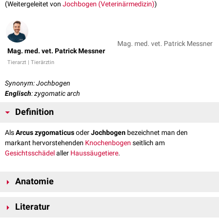
(Weitergeleitet von
Jochbogen (Veterinärmedizin)
)
Mag. med. vet. Patrick Messner
Mag. med. vet. Patrick Messner
Tierarzt | Tierärztin
Synonym: Jochbogen
Englisch
: zygomatic arch
Definition
Als
Arcus zygomaticus
oder
Jochbogen
bezeichnet man den
markant hervorstehenden
Knochenbogen
seitlich am
Gesichtsschädel
aller
Haussäugetiere
.
Anatomie
Die
konvex
nach außen gewölbte Facies temporalis des
Os temporale
Literatur
(Schläfenbein) entlässt nach
lateral
und
rostral
den
Jochfortsatz
(Processus zygomaticus). Dieser bildet - zusammen mit dem