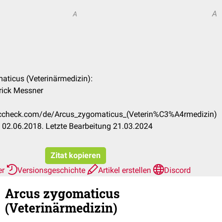
A
A
maticus (Veterinärmedizin):
rick Messner
doccheck.com/de/Arcus_zygomaticus_(Veterin%C3%A4rmedizin)
 02.06.2018. Letzte Bearbeitung 21.03.2024
Zitat kopieren
er
Versionsgeschichte
Artikel erstellen
Discord
Arcus zygomaticus
(Veterinärmedizin)