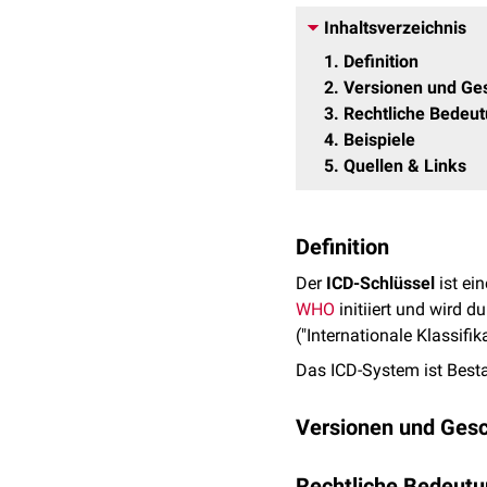
Inhaltsverzeichnis
1
Definition
2
Versionen und Ge
3
Rechtliche Bedeu
4
Beispiele
5
Quellen & Links
Definition
Der
ICD-Schlüssel
ist ei
WHO
initiiert und wird d
("Internationale Klassifik
Das ICD-System ist Besta
Versionen und Gesc
Die Entwicklung des ICD
Rechtliche Bedeut