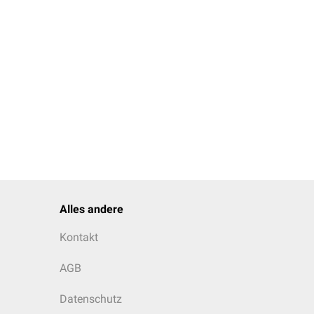
ision wird durch das
Mai 2019 verabschiedet
t (2026) noch nicht
de Strukturen integriert
028 umgesetzt werden.
ostic and Statistical
Alles andere
Kontakt
AGB
Datenschutz