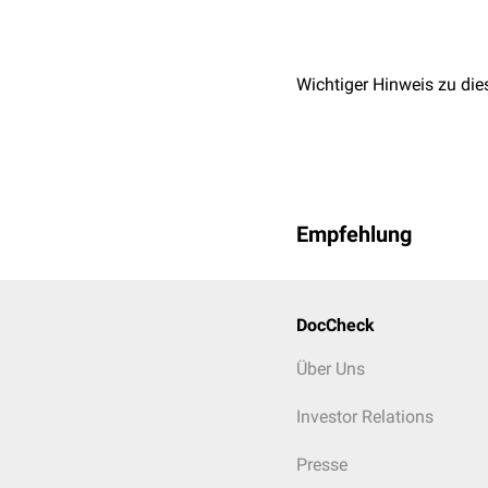
aus dem Jahr 2004, die i
DIMDI
jährlich überarbeit
Am 18.6.2018 wurde die 1
Wichtiger Hinweis zu die
wurde. Die ICD-11 trat am
regelhaft angewendet, da 
werden muss. Die konseq
Für Diagnosen im Bereic
Manual of Mental Disord
Empfehlung
DocCheck
Über Uns
Investor Relations
Presse