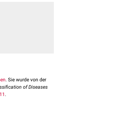
sen
. Sie wurde von der
ssification of Diseases
-11
.
d 19. Jahrhundert