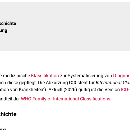
schichte
tung
ne medizinische
Klassifikation
zur Systematisierung von
Diagno
urch diese gepflegt. Die Abkürzung
ICD
steht für
International Cla
ation von Krankheiten"). Aktuell (2026) gültig ist die Version
ICD
ndteil der
WHO Family of International Classifications
.
hichte
-Systems geht auf
Statistiken
zu
Todesursachen
aus dem 18. un
ung