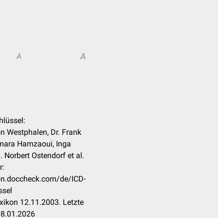
A
A
hlüssel:
n Westphalen, Dr. Frank
mara Hamzaoui, Inga
 Norbert Ostendorf et al.
r:
kon.doccheck.com/de/ICD-
sel
xikon 12.11.2003. Letzte
18.01.2026