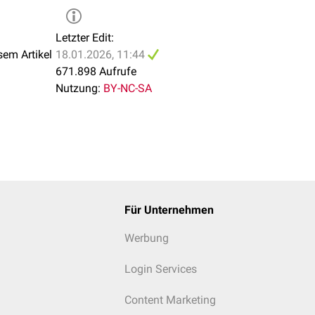
n der 10. Revision im Jahr 2008 veröffentlicht wurde. Diese Rev
et und aktualisiert.
Letzter Edit:
1. Version des ICD-Schlüssels (ICD-11) veröffentlicht, die im 
sem Artikel
18.01.2026, 11:44
 1. Januar 2022 in Kraft. In Deutschland wird die ICD-11 derzei
671.898 Aufrufe
sie noch vollständig übersetzt und modifiziert sowie in bestehen
Nutzung:
BY-NC-SA
uente Kodierung nach ICD-11 soll voraussichtlich 2027 oder 2
h der
Psychiatrie
wird alternativ häufig das amerikanische
Diagn
ers
(DSM) verwendet.
Für Unternehmen
Werbung
Login Services
Content Marketing