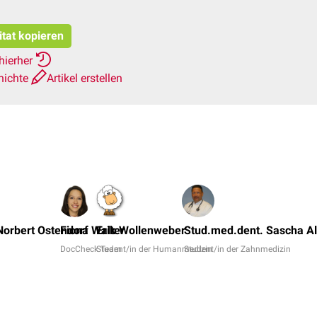
itat kopieren
hierher
hichte
Artikel erstellen
Norbert Ostendorf
Fiona Walter
Erik Wollenweber
Stud.med.dent. Sascha A
DocCheck Team
Student/in der Humanmedizin
Student/in der Zahnmedizin