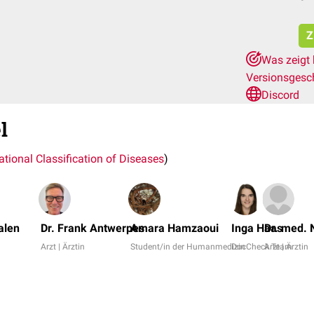
Z
Was zeigt 
Versionsgesc
Discord
l
ational Classification of Diseases
)
alen
Dr. Frank Antwerpes
Amara Hamzaoui
Inga Haas
Dr. med. 
Arzt | Ärztin
Student/in der Humanmedizin
DocCheck Team
Arzt | Ärztin