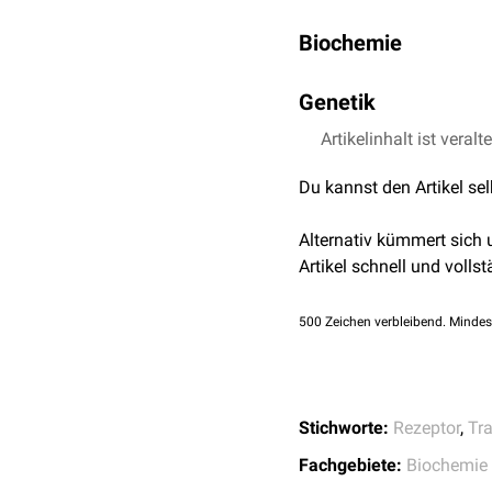
Biochemie
Der Interferon-alpha/bet
Genetik
Liganden an eine der bei
bilden sie dabei einen
te
Die Gene IFNAR1 und IF
Artikelinhalt ist veralt
Jede IFNAR-Untereinheit 
Du kannst den Artikel se
einer Domäne für di
Unterdomänen)
Alternativ kümmert sich
einer
Transmembran
Artikel schnell und vollst
einer
zytoplasmatisc
Durch die Dimerisierung
500
Zeichen verbleibend. Mindes
zytoplasmatischen IFNA
Stichworte:
Rezeptor
,
Tr
Fachgebiete:
Biochemie