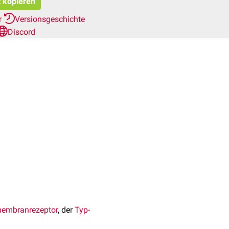
t kopieren
r
Versionsgeschichte
Discord
embranrezeptor
, der
Typ-