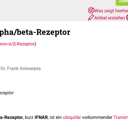
Zita
Was zeigt hierhe
Artikel erstellen
lpha/beta-Rezeptor
feron-α/β-Rezeptor
)
Dr. Frank Antwerpes
receptor
ta-Rezeptor
, kurz
IFNAR
, ist ein
ubiquitär
vorkommender
Transm