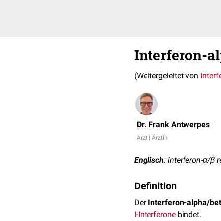
Interferon-a
(Weitergeleitet von
Inter
Dr. Frank Antwerpes
Arzt | Ärztin
Englisch
: interferon-α/β 
Definition
Der
Interferon-alpha/be
I-Interferone
bindet.