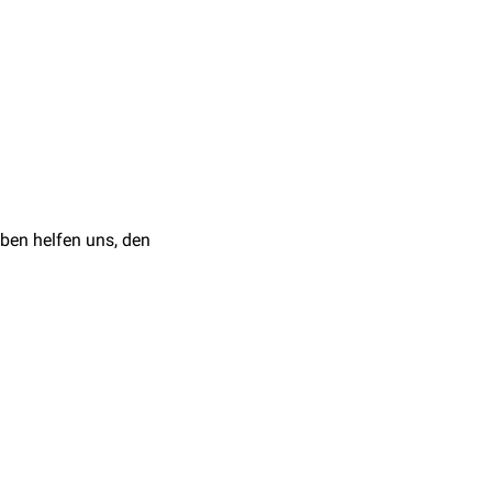
. Die Bindung des
ammen mit dem
Liganden
nektin-Typ-II
ähnlichen
ben helfen uns, den
en den beiden