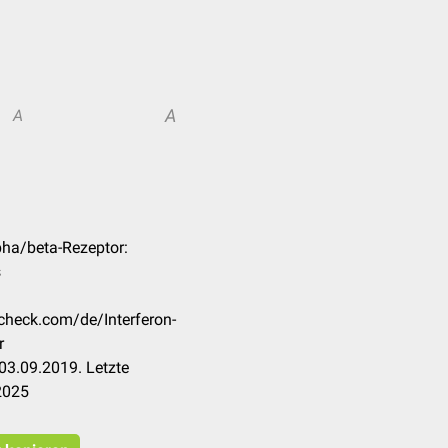
A
A
lpha/beta-Rezeptor:
s
ccheck.com/de/Interferon-
r
03.09.2019. Letzte
2025