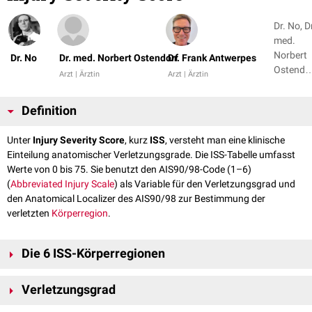
Dr. No, D
med.
Norbert
Dr. No
Dr. med. Norbert Ostendorf
Dr. Frank Antwerpes
Ostendo
Arzt | Ärztin
Arzt | Ärztin
+ 2
Definition
Unter
Injury Severity Score
, kurz
ISS
, versteht man eine klinische
Einteilung anatomischer Verletzungsgrade. Die ISS-Tabelle umfasst
Werte von 0 bis 75. Sie benutzt den AIS90/98-Code (1–6)
(
Abbreviated Injury Scale
) als Variable für den Verletzungsgrad und
den Anatomical Localizer des AIS90/98 zur Bestimmung der
verletzten
Körperregion
.
Die 6 ISS-Körperregionen
Kopf und Nacken
Verletzungsgrad
Knöcherne Verletzungen des
Schädels
(ohne Gesichtsschädel) und der