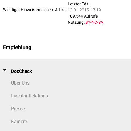
Letzter Edit:
Extern
Wichtiger Hinweis zu diesem Artikel
13.01.2015, 17:19
Schürfungen, Einschnitte, Prellungen,
Hämatome
- unabhängig von der
109.544 Aufrufe
Lokalisation. Verbrennungen sowie
Hypothermie
und Verletzungen
Nutzung:
BY-NC-SA
durch Strom.
Empfehlung
DocCheck
Über Uns
Investor Relations
Presse
Karriere