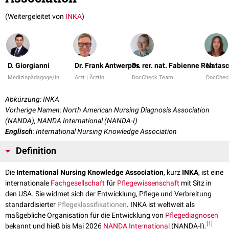
(Weitergeleitet von
INKA
)
D. Giorgianni
Dr. Frank Antwerpes
Dr. rer. nat. Fabienne Reh
Natasc
Medizinpädagoge/in
Arzt | Ärztin
DocCheck Team
DocChec
Abkürzung: INKA
Vorherige Namen: North American Nursing Diagnosis Association
(NANDA), NANDA International (NANDA-I)
Englisch
: International Nursing Knowledge Association
Definition
Die
International Nursing Knowledge Association
, kurz
INKA
, ist eine
internationale
Fachgesellschaft
für
Pflegewissenschaft
mit Sitz in
den USA. Sie widmet sich der Entwicklung, Pflege und Verbreitung
standardisierter
Pflegeklassifikationen
. INKA ist weltweit als
maßgebliche Organisation für die Entwicklung von
Pflegediagnosen
[
1
]
bekannt und hieß bis Mai 2026
NANDA International
(NANDA-I).