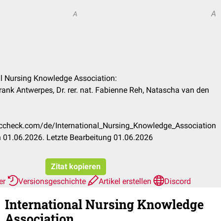
A
A
nal Nursing Knowledge Association:
 Frank Antwerpes, Dr. rer. nat. Fabienne Reh, Natascha van den
doccheck.com/de/International_Nursing_Knowledge_Association
 01.06.2026. Letzte Bearbeitung 01.06.2026
Zitat kopieren
her
Versionsgeschichte
Artikel erstellen
Discord
International Nursing Knowledge
Association