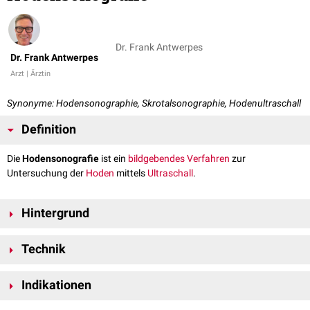
Dr. Frank Antwerpes
Dr. Frank Antwerpes
Arzt | Ärztin
Synonyme: Hodensonographie, Skrotalsonographie, Hodenultraschall
Definition
Die
Hodensonografie
ist ein
bildgebendes Verfahren
zur
Untersuchung der
Hoden
mittels
Ultraschall
.
Hintergrund
Die Hodensonografie dient primär der Beurteilung des
Technik
Hodenparenchyms
und der Bestimmung des
Hodenvolumens
.
Die Hodensonografie wird mit hochfrequenten Schallköpfen (7-10
MHz
)
Indikationen
durchgeführt. Sie ermöglichen eine hohe Auflösung des Hodengewebes.
Zusätzlich kann eine
Duplexsonografie
der Hodengefäße durchgeführt
Aufgrund ihres nichtinvasiven Charakters und ihrer leichten