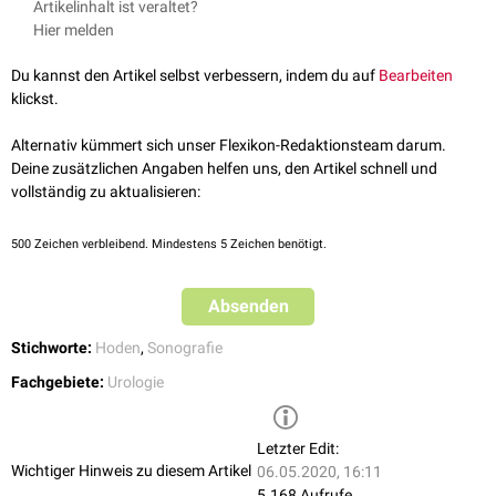
Artikelinhalt ist veraltet?
werden, um die Durchblutungssituation zu evaluieren.
Durchführbarkeit hat die Hodensonografie ein Vielzahl von Indikationen,
Hier melden
u.a.:
Fehlbildungen
der Hoden
Du kannst den Artikel selbst verbessern, indem du auf
Bearbeiten
Lageanomalien
der Hoden (
Bauchhoden
,
Leistenhoden
,
Gleithoden
)
klickst.
Hodentorsion
Hodenabszesse
Alternativ kümmert sich unser Flexikon-Redaktionsteam darum.
Hodentumoren
Deine zusätzlichen Angaben helfen uns, den Artikel schnell und
Skrotalhernien
vollständig zu aktualisieren:
Funikulozelen
Spermatozelen
500
Zeichen verbleibend. Mindestens 5 Zeichen benötigt.
Varikozele
Hydatiden
Absenden
Gynäkomastie
Infertilität
Stichworte:
Hoden
,
Sonografie
Fachgebiete:
Urologie
Letzter Edit:
Wichtiger Hinweis zu diesem Artikel
06.05.2020, 16:11
5.168 Aufrufe