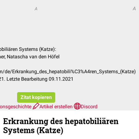
A
A
obiliären Systems (Katze):
ner, Natascha van den Höfel
com/de/Erkrankung_des_hepatobili%C3%A4ren_Systems_(Katze)
1. Letzte Bearbeitung 09.11.2021
Zitat kopieren
ionsgeschichte
Artikel erstellen
Discord
Erkrankung des hepatobiliären
Systems (Katze)