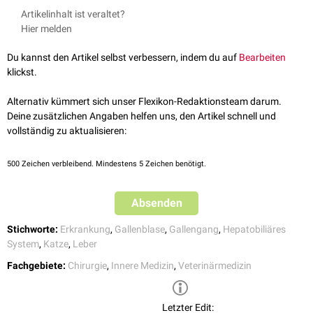
Portosystemischer Shunt
Schmidt V, Horzinek MC (Begr.), Lutz H, Kohn B, Forterre F (Hrsg.).
Gallenblase (Vesica biliaris)
Artikelinhalt ist veraltet?
Hepatische Lipidose
2015. Krankheiten der Katze. 5., vollständig überarbeitete und
Hier melden
Hepatische Amyloidose
erweiterte Auflage. Stuttgart: Enke Verlag in MVS Medizinverlage
Akute neutrophile Cholangitis
Stuttgart GmbH & Co KG. ISBN: 978-3-8304-1242-7
Du kannst den Artikel selbst verbessern, indem du auf
Bearbeiten
Chronische neutrophile Cholangitis
klickst.
Lymphozytäre Cholangitis
Lymphozytäre portale Hepatitis
Alternativ kümmert sich unser Flexikon-Redaktionsteam darum.
Parasitäre Cholangitis
Deine zusätzlichen Angaben helfen uns, den Artikel schnell und
Hepatobiliäre Tumoren
vollständig zu aktualisieren:
500
Zeichen verbleibend. Mindestens 5 Zeichen benötigt.
Absenden
Stichworte:
Erkrankung
,
Gallenblase
,
Gallengang
,
Hepatobiliäres
System
,
Katze
,
Leber
Fachgebiete:
Chirurgie
,
Innere Medizin
,
Veterinärmedizin
Letzter Edit: