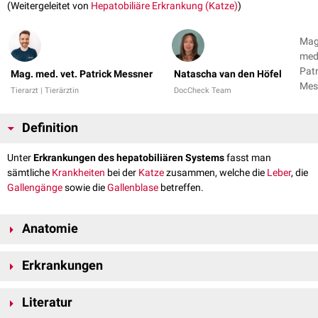
(Weitergeleitet von
Hepatobiliäre Erkrankung (Katze)
)
Mag
med.
Patr
Mag. med. vet. Patrick Messner
Natascha van den Höfel
Mes
Tierarzt | Tierärztin
DocCheck Team
Nat
van
Definition
Höf
Unter
Erkrankungen des hepatobiliären Systems
fasst man
sämtliche
Krankheiten
bei der
Katze
zusammen, welche die
Leber
, die
Gallengänge
sowie die
Gallenblase
betreffen.
Anatomie
Die
Organe
des hepatobiliäre Systems werden sowohl aus
Erkrankungen
topographischen
als auch aus funktionellen Gründen
zusammengefasst. Hierzu gehören:
Akute hepatische Nekrose
Leber (Hepar)
Literatur
Hepatische Enzephalopathie
Gallengänge (Ductus hepaticus dexter et sinister)