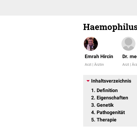
Haemophilus
Emrah Hircin
Dr. me
Arzt | Ärztin
Arzt | Är
Inhaltsverzeichnis
1
Definition
2
Eigenschaften
3
Genetik
4
Pathogenität
5
Therapie