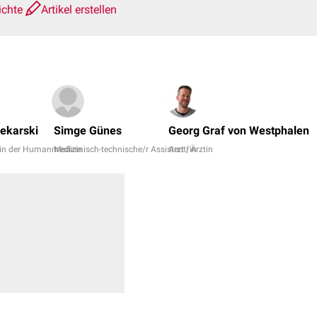
ichte
Artikel erstellen
Pekarski
Simge Günes
Georg Graf von Westphalen
/in der Humanmedizin
Medizinisch-technische/r Assistent/in
Arzt | Ärztin