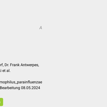
A
rf, Dr. Frank Antwerpes,
 et al.
emophilus_parainfluenzae
 Bearbeitung 08.05.2024
n