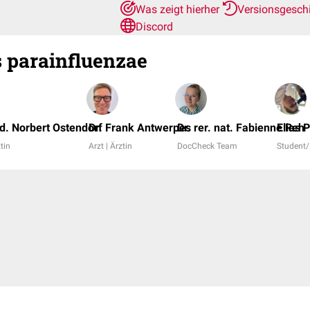
Was zeigt hierher
Versionsgesch
Discord
 parainfluenzae
d. Norbert Ostendorf
Dr. Frank Antwerpes
Dr. rer. nat. Fabienne Reh
Elias 
ztin
Arzt | Ärztin
DocCheck Team
Student