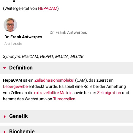
(Weitergeleitet von
HEPACAM
)
Dr. Frank Antwerpes
Dr. Frank Antwerpes
Arzt | Ärztin
Synonym: GlialCAM, HEPN1, MLC2A, MLC2B
Definition
HepaCAM
ist ein
Zelladhäsionsmolekül
(CAM), das zuerst im
Lebergewebe
entdeckt wurde. Es spielt eine Rolle bei der Anheftung
von Zellen an die
extrazelluläre Matrix
sowie bei der
Zellmigration
und
hemmt das Wachstum von
Tumorzellen
.
Genetik
Das gleichnamige Gen HEPACAM befindet sich auf
Chromosom 11
am
Biochemie
Genlokus
11q24.2.