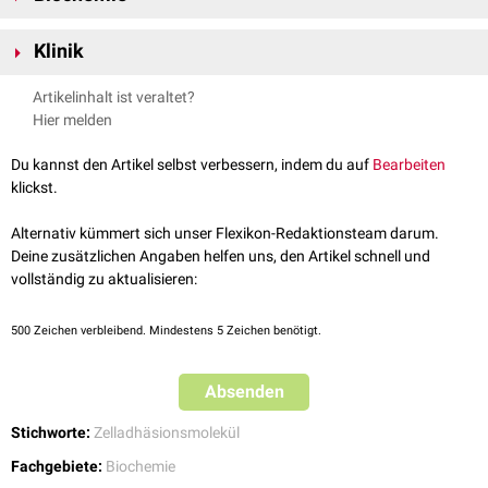
HepaCAM ist ein
Glykoprotein
aus 416
Aminosäuren
, das zu den
Klinik
Zelladhäsionsmolekülen der
Immunglobulin-Superfamilie
(
IgSF CAM
)
gehört. Es besteht aus einer
extrazellulären
Domäne
mit 2
Die Bildung von
Autoantikörpern
gegen HepaCAM ist ein
Artikelinhalt ist veraltet?
Immunglobulin
-ähnlichen
Loops
, einer
Transmembrandomäne
und einer
Pathomechanismus der
multiplen Sklerose
.
Hier melden
zytoplasmatischen
Domäne.
Du kannst den Artikel selbst verbessern, indem du auf
Bearbeiten
klickst.
Alternativ kümmert sich unser Flexikon-Redaktionsteam darum.
Deine zusätzlichen Angaben helfen uns, den Artikel schnell und
vollständig zu aktualisieren:
500
Zeichen verbleibend. Mindestens 5 Zeichen benötigt.
Absenden
Stichworte:
Zelladhäsionsmolekül
Fachgebiete:
Biochemie