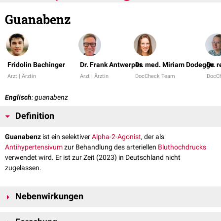
Guanabenz
Fridolin Bachinger
Dr. Frank Antwerpes
Dr. med. Miriam Dodegge
Dr. 
Arzt | Ärztin
Arzt | Ärztin
DocCheck Team
DocC
Englisch
: guanabenz
Definition
Guanabenz
ist ein selektiver
Alpha-2-Agonist
, der als
Antihypertensivum
zur Behandlung des arteriellen
Bluthochdrucks
verwendet wird. Er ist zur Zeit (2023) in Deutschland nicht
zugelassen.
Nebenwirkungen
Die häufigsten Nebenwirkungen bei der Therapie mit Guanabenz sind